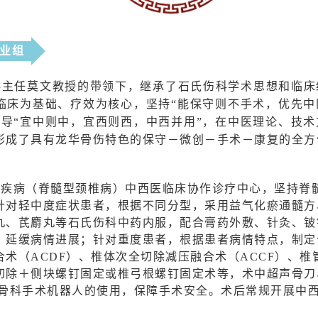
业组
科主任莫文教授的带领下，继承了石氏伤科学术思想和临床
临床为基础、疗效为核心，坚持“能保守则不手术，优先中
倡导“宜中则中，宜西则西，中西并用”，在中医理论、技
形成了具有龙华骨伤特色的保守－微创－手术－康复的全方
难疾病（脊髓型颈椎病）中西医临床协作诊疗中心，坚持脊
针对轻中度症状患者，根据不同分型，采用益气化瘀通髓方
丸、芪麝丸等石氏伤科中药内服，配合膏药外敷、针灸、铍
、延缓病情进展；针对重度患者，根据患者病情特点，制定
术（ACDF）、椎体次全切除减压融合术（ACCF）、
切除＋侧块螺钉固定或椎弓根螺钉固定术等，术中超声骨刀
、骨科手术机器人的使用，保障手术安全。术后常规开展中