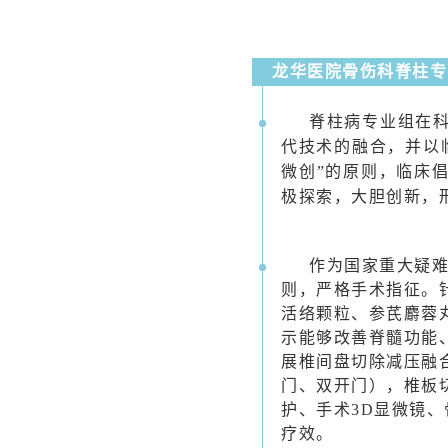
龙华医院骨伤科脊柱专
脊柱病专业组在
代技术的融合，并以
微创”的原则，临床
极探索，大胆创新，
作为国家重大疑
则，严格手术指征。
活络颗粒、参芪麝蓉
示能够改善脊髓功能
展椎间盘切除减压融合
门、双开门），椎板
护、手术3D显微镜
疗效。