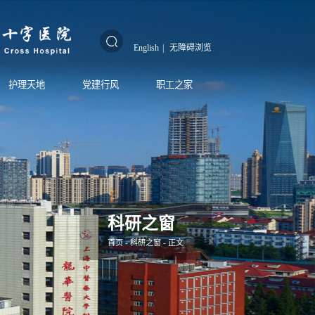
English
|
无障碍浏览
护理天地
党建行风
职工之家
科研之窗
首页
-
科研之窗
- 正文