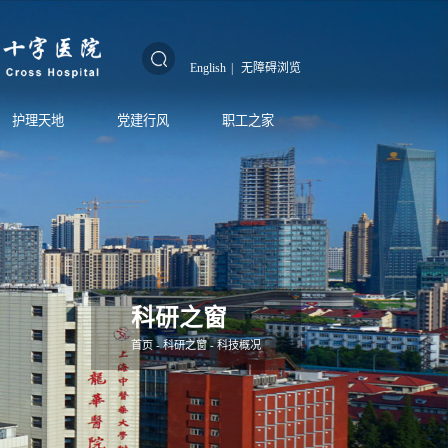
English
|
无障碍浏览
护理天地
党建行风
职工之家
科研之窗
首页
-
科研之窗
-
科技概况