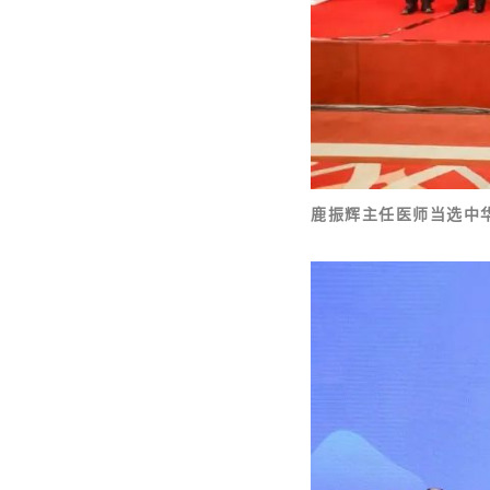
鹿振辉主任医师当选中