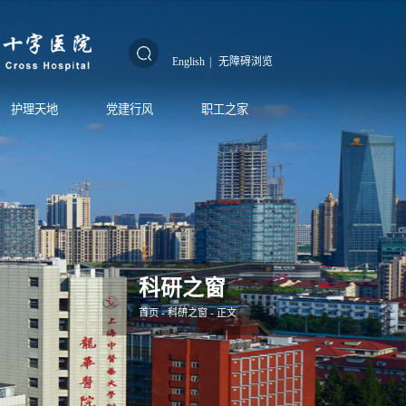
English
|
无障碍浏览
护理天地
党建行风
职工之家
科研之窗
首页
-
科研之窗
- 正文