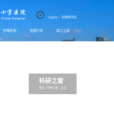
English
|
无障碍浏览
护理天地
党建行风
职工之家
科研之窗
首页
-
科研之窗
- 正文