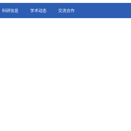
科研信息
学术动态
交流合作
促血管新生、改善内皮细胞功能药效物质基础研
发布日期：2017-04-25
浏览次数：
常用经典方剂中补益药的代表方，由金元四大家之一
血虚发热证，由当归和黄芪组成。各个时期，不同医
属龙华医院王佑华副主任医师从香港中文大学、澳门
技术方法、中医药斑马鱼药物筛选和机制研究技术方