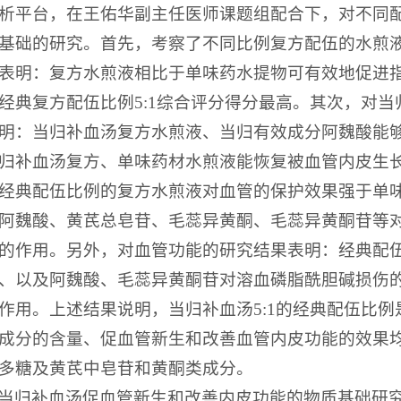
析平台，在王佑华副主任医师课题组配合下，对不同
基础的研究。首先，考察了不同比例复方配伍的水煎
表明：复方水煎液相比于单味药水提物可有效地促进
经典复方配伍比例5:1综合评分得分最高。其次，对
明：当归补血汤复方水煎液、当归有效成分阿魏酸能够促进
归补血汤复方、单味药材水煎液能恢复被血管内皮生
经典配伍比例的复方水煎液对血管的保护效果强于单
阿魏酸、黄芪总皂苷、毛蕊异黄酮、毛蕊异黄酮苷等
的作用。另外，对血管功能的研究结果表明：经典配
、以及阿魏酸、毛蕊异黄酮苷对溶血磷脂酰胆碱损伤
作用。上述结果说明，当归补血汤5:1的经典配伍比
成分的含量、促血管新生和改善血管内皮功能的效果
多糖及黄芪中皂苷和黄酮类成分。
当归补血汤促血管新生和改善内皮功能的物质基础研