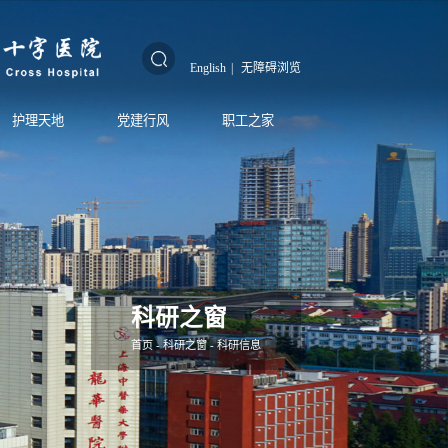
English
|
无障碍浏览
护理天地
党建行风
职工之家
科研之窗
首页
-
科研之窗
-
科研信息