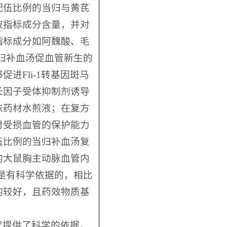
配伍比例的当归与黄芪
液指标成分含量，并对
指标成分如阿魏酸、毛
当归补血汤促血管新生的
Fli-1转基因斑马
长因子受体抑制剂诱导
味药材水煎液；在复方
对受损血管的保护能力
伍比例的当归补血汤复
的大鼠胸主动脉血管内
例是有科学依据的，相比
均较好，且药效物质基
究提供了科学的依据，