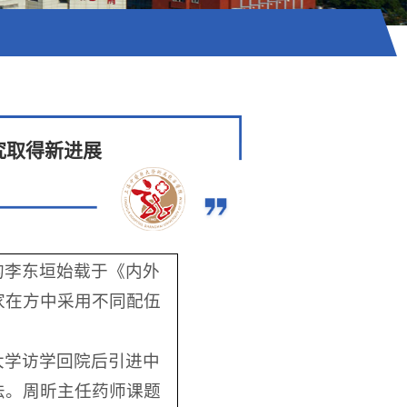
究取得新进展
的李东垣始载于《内外
家在方中采用不同配伍
大学访学回院后引进中
法。周昕主任药师课题