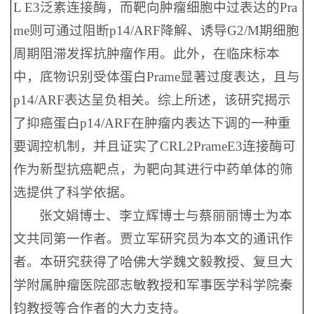
L E3泛素连接酶，而靶向肿瘤细胞中过表达的Pra
me则可通过阻断p14/ARF降解、诱导G2/M期细胞
周期阻滞发挥抗肿瘤作用。此外，在临床标本
中，底物识别受体蛋白Prame显著过度表达，且与
p14/ARF表达呈负相关。综上所述，该研究揭示
了抑癌蛋白p14/ARF在肿瘤内表达下调的一种重
要调控机制，并且证实了CRL2PrameE3连接酶可
作为新型抗癌靶点，为靶向其进行中药单体的筛
选提供了科学依据。
张文娟博士、李立辉博士与蔡丽丽博士为本
文共同第一作者。贾立军研究员为本文的通讯作
者。本研究获得了哈佛大学魏文毅教授、复旦大
学附属肿瘤医院邵志敏教授和军事医学科学院秦
钧教授等合作者的大力支持。