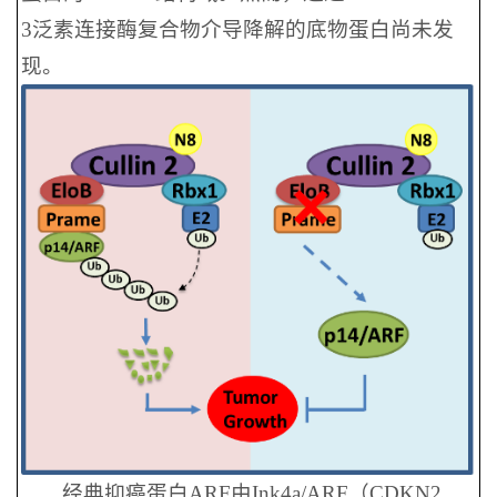
3泛素连接酶复合物介导降解的底物蛋白尚未发
现。
经典抑癌蛋白ARF由Ink4a/ARF（CDKN2