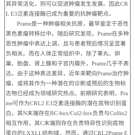
其异常活化，则可以促进肿瘤发生发展。因此CR
L E3泛素连接酶已成为重要的抗肿瘤靶点。
Prame是一种肿瘤相关抗原，最早鉴定于恶性
黑色素瘤转移灶中。随后研究发现，Prame在多种
恶性肿瘤中表达上调，且与患者预后情况呈显著
负相关。而在人体正常组织中，除了睾丸、卵
巢、胎盘、肾上腺和子宫内膜外，Prame几乎不表
达。由于这种表达差异，近年来靶向Prame治疗肿
瘤、或将其作为一种潜在的诊断或预后的生物标
志物已经成为领域研究热点。前期研究表明，Pra
me可作为CRL2 E3泛素连接酶的潜在底物识别蛋
白，其N末端存在BC-box/Cul2-box负责与Cullin2
相互作用，其C末端则存在负责特异性识别底物
蛋白的LXXLL结构域。然而，通过CRL2Prame E