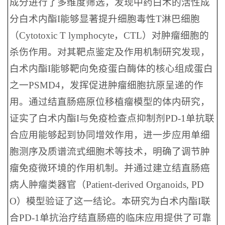
成分进行了多维度筛选，发现中药白术的活性成
分白术内酯I能够显著提升细胞毒性T淋巴细胞
（Cytotoxic T lymphocyte，CTL）对肿瘤细胞的
杀伤作用。对其靶点鉴定及作用机制研究发现，
白术内酯I能够靶向免疫蛋白酶体的核心组成蛋白
之一PSMD4，发挥促进肿瘤细胞抗原呈递的作
用。通过结直肠癌原位移植瘤模型的体内研究，
证实了白术内酯I与免疫检查点抑制剂PD-1单抗联
合应用能够起到协同增效作用，进一步应用单细
胞测序及质谱流式细胞术等技术，明确了调节肿
瘤免疫微环境的作用机制。并通过建立结直肠癌
病人肿瘤类器官（Patient-derived Organoids, PD
O）模型验证了这一结论。本研究为白术内酯I联
合PD-1单抗治疗结直肠癌的临床应用提供了可靠