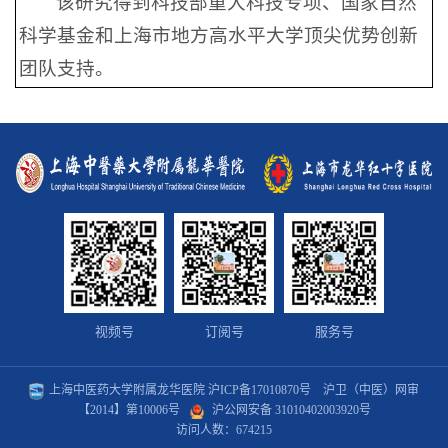
该研究得到科技部重大科技专项、国家自然
科学基金和上海市地方高水平大学顶尖优势创新
团队支持。
视频号
订阅号
服务号
上海中医药大学附属龙华医院
沪ICP备17010870号
沪卫（中医）网审
【2014】第10006号
沪公网安备 31010402003920号
访问人数：
674215