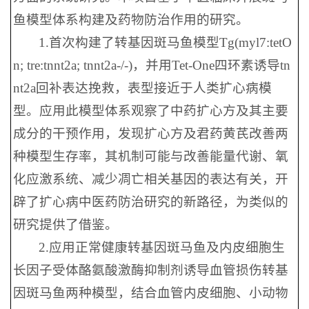
鱼模型体系构建及药物防治作用的研究。
1.首次构建了转基因斑马鱼模型Tg(myl7:tetO
n; tre:tnnt2a; tnnt2a-/-)，并用Tet-One四环素诱导tn
nt2a回补表达挽救，表型接近于人类扩心病模
型。应用此模型体系观察了中药扩心方及其主要
成分的干预作用，发现扩心方及君药黄芪改善两
种模型生存率，其机制可能与改善能量代谢、氧
化应激系统、减少凋亡相关基因的表达有关，开
辟了扩心病中医药防治研究的新路径，为类似的
研究提供了借鉴。
2.应用正常健康转基因斑马鱼及内皮细胞生
长因子受体酪氨酸激酶抑制剂诱导血管损伤转基
因斑马鱼两种模型，结合血管内皮细胞、小动物