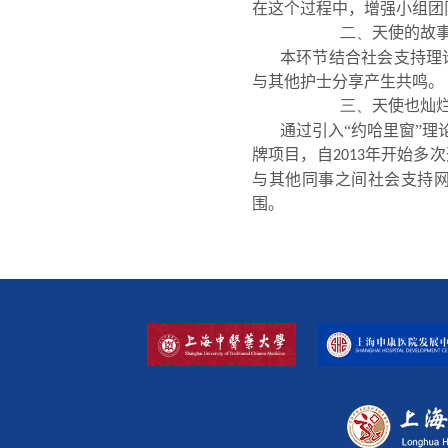
在这个过程中，增强小组团
天使的故
二、
本环节结合社会支持理
与其他护士分享产生共鸣。
天使也灿
三、
通过引入“约哈里窗”
牌项目，自
年开始多次
2013
与其他同事之间社会支持网
围。