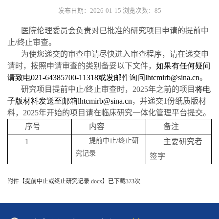
发布日期：2026-01-15
浏览次数：
85
医院伦理委员会负责对已批准的研究项目申请的提前中
止
/
终止审查。
为使您递交的审查申请尽快进入审查程序，请在递交申
请时，按照申请审查的类别备妥以下文件，
如果有任何疑问
请致电021-64385700-11318
或发邮件询问lhtcmirb@sina.cn
。
研究项目提前中止
/
终止审查时，2025年之前的项目
将电
子版材料发送至邮箱lhtcmirb@sina.cn
，并递交
1
份纸质版材
料，2025年开始的项目请在临床研究一体化管理平台提交。
序号
内容
备注
提前中止
/
终止研
1
主要研究者
究记录
签字
附件【
提前中止或终止研究记录.docx
】已下载
373
次