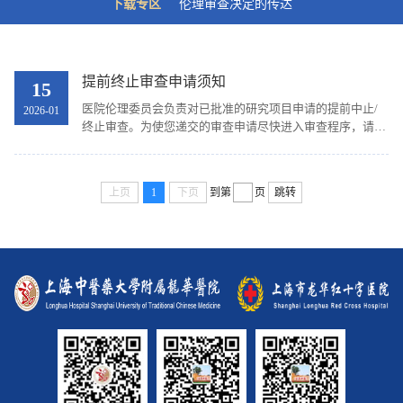
下载专区
伦理审查决定的传达
提前终止审查申请须知
15
医院伦理委员会负责对已批准的研究项目申请的提前中止/
2026-01
终止审查。为使您递交的审查申请尽快进入审查程序，请在
递交申请时，按照申请审查的类别备妥以下文件，如果有任
何疑问请致电021-64385700-11318或发邮件询问
lhtcmirb@sina.cn。研究项目提前中止/终止审查时，2025年
上页
1
下页
到第
页
跳转
之前的项目将电子版材料发送至邮箱lhtcmirb@sina.cn，并
递交1份纸质版材料，2025年开始的项目请在临床研究一体
化管理平台提交。序号内容备注1提前中止/终止研究记录主
要研究者签字...