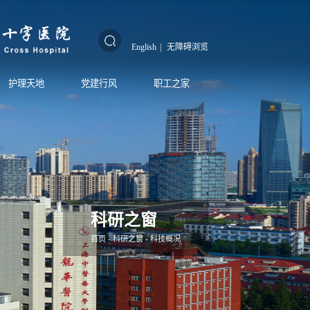
English
|
无障碍浏览
护理天地
党建行风
职工之家
科研之窗
首页
-
科研之窗
-
科技概况