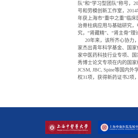
队”和“学习型团队”称号，2
号和劳模创新工作室，2014
年获上海市“重中之重”临
治脊柱病应用与基础研究，
究，“肾藏精”、“肾主骨”
20年来，该所齐心协力
家杰出青年科学基金、国家
家中医药科技行业专项、国
秀博士论文专项在内的国家级、省部级、市
JCSM, JBC, Spine
权31项，获得新药证书2项