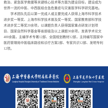
救治、紧急医学救援等关键核心技术等方面为建设目标，建设成为
世界一流的中医、中西医结合急危重症与灾害医学科学研究基地。
学术团队先后以第一完成人或主要完成人获得上海市科学技术
进步奖一等奖、上海市科学技术普及奖一等奖、国家教育部科学技
术进步奖二等奖20余项，以课题负责人获得国家重点研发计划项
目、国家自然科学基金等省部级及以上课题30余项，发表学术论文
400余篇，主编学术专著12部、全国规划教材12部，主持编写国家中
医药管理局中医临床路径和诊疗方案2部、专家共识12部、发明专利
12项。