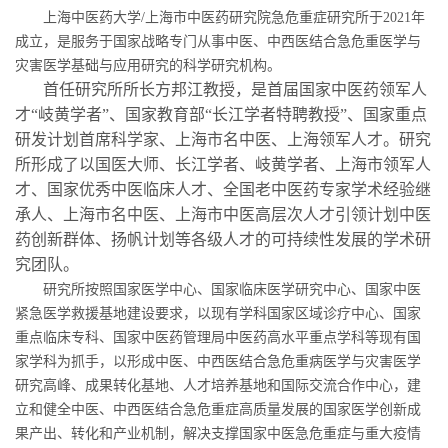
上海中医药大学
/
上海市中医药研究院急危重症研究所于
2021
年
成立，是服务于国家战略专门从事中医、中西医结合急危重医学与
灾害医学基础与应用研究的科学研究机构。
首任研究所所长方邦江教授，是首届国家中医药领军人
才“岐黄学者”、国家教育部“长江学者特聘教授”、国家重点
研发计划首席科学家、上海市名中医、上海领军人才。研究
所形成了以国医大师、长江学者、岐黄学者、上海市领军人
才、国家优秀中医临床人才、全国老中医药专家学术经验继
承人、上海市名中医、上海市中医高层次人才引领计划中医
药创新群体、扬帆计划等各级人才的可持续性发展的学术研
究团队。
研究所按照国家医学中心、国家临床医学研究中心、国家中医
紧急医学救援基地建设要求，以现有学科国家区域诊疗中心、国家
重点临床专科、国家中医药管理局中医药高水平重点学科等现有国
家学科为抓手，以形成中医、中西医结合急危重病医学与灾害医学
研究高峰、成果转化基地、人才培养基地和国际交流合作中心，建
立和健全中医、中西医结合急危重症高质量发展的国家医学创新成
果产出、转化和产业机制，解决支撑国家中医急危重症与重大疫情