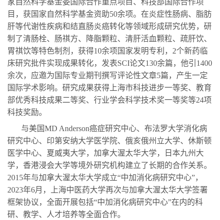
家自然科学基金委国际合作重点项目、科技部国际合作项
目，获国家自然科学基金资助50余项。在炎症性肠病、脂肪
肝等代谢性疾病和结直肠炎癌转化等领域形成研究优势，研
制了清肠栓、肠祺方、降脂颗粒、清肝活血颗粒、疏肝饮、
胃祺饮等特色制剂，获得10余项国家发明专利，2个新药临
床研究批件实现成果转化，发表SCI论文130余篇，他引1400
余次，应邀为国际专业期刊撰写评论性文章5篇，产生一定
国际学术影响。研究成果获得上海市科技进步一等奖、教育
部优秀科技成果二等奖、行业学会科学技术奖一等奖等24项
科技奖励。
与美国MD Anderson癌症研究中心、布法罗大学消化病
研究中心、印第安纳大学医学院、俄亥俄州立大学、休斯顿
医学中心、夏威夷大学，加拿大渥太华大学，日本九州大
学，香港浸会大学等境外研究机构建立了长期的合作关系。
2015年与加拿大渥太华大学成立“中加消化病研究中心”，
2023年6月，上海中医药大学再次与加拿大渥太华大学签署
框架协议，全面开展包括“中加消化病研究中心”在内的科
研、教学、人才培养等全面合作。