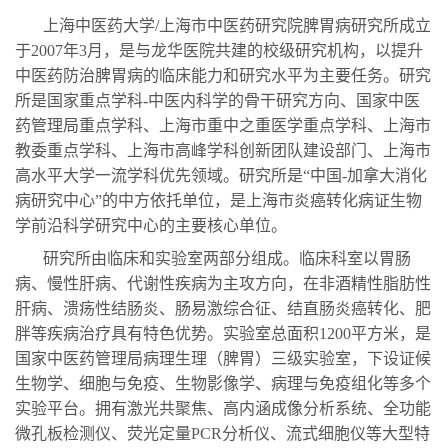
上海中医药大学/上海市中医药研究院脾胃病研究所成立
于2007年3月，是与龙华医院共建的校级研究机构，以提升
中医药防治脾胃病的临床能力和研究水平为主要任务。研究
所是国家重点学科-中医内科学的骨干研究方向、国家中医
药管理局重点学科、上海市重中之重医学重点学科、上海市
教委重点学科、上海市高峰学科创新团队建设部门、上海市
高水平大学一流学科优先领域。研究所是“中国-加拿大消化
病研究中心”的中方依托单位，是上海市炎癌转化病证生物
学前沿科学研究中心的主要核心单位。
研究所由临床和实验室两部分组成。临床科室以胃肠
病、慢性肝病、代谢性疾病为主攻方向，在非酒精性脂肪性
肝病、溃疡性结肠炎、肠易激综合征、结直肠炎癌转化、肥
胖等疾病治疗具有特色优势。实验室总面积1200平方米，是
国家中医药管理局病理生理（脾胃）三级实验室，下设证候
生物学、细胞与免疫、生物影像学、病理与免疫组化等多个
实验平台。拥有激光共聚焦、高内涵成像分析系统、全功能
微孔板检测仪、荧光定量PCR分析仪、流式细胞仪等大型特