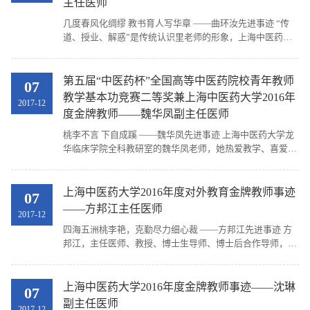
主任医师
几度春风化绸缪 教书育人写华章 ——曲环汝先进事迹 “传
道、授业、解惑”是传统认识里老师的形象，上海中医药大
学龙华临床学院西医内科学教研室的曲环汝老师不仅品学兼
优、思路开阔、治学严谨，更具备了谦逊随和、...
第五届“中医药杯”全国高等中医药院校青年教师
07
教学基本功竞赛二等奖兼上海中医药大学2016年
2017-12
度金牌教师——魏华凤副主任医师
桃李不言 下自成蹊 ——魏华凤先进事迹 上海中医药大学龙
华临床学院全科教研室的魏华凤老师，她热爱教学、喜爱学
生，近年来，她以提高学生岗位胜任力为宗旨，进行了一系
列教学探索。 （一）从无到有，成立中内教学门...
上海中医药大学2016年度对外教育金牌教师事迹
07
——方邦江主任医师
2017-12
四海五洲桃李艳，克勤尽力细心裁 ——方邦江先进事迹 方
邦江，主任医师、教授、博士生导师、博士后合作导师，龙
华医院急救科主任、急诊医学教研室主任。长期从事本科
生、研究生、住院医师规范化培训急救医学理论课程...
上海中医药大学2016年度金牌教师事迹——沈琳
07
副主任医师
2017-12