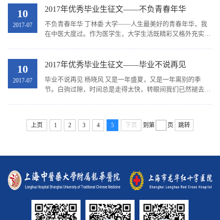
2017年优秀毕业生征文——不负青春年华
10
不负青春年华 丁林委 大学——人生最美好的青春年华，我
2017-07
在中医大度过。作为医学生，大学生活既精彩又格外充实。
五年的时光，我逐渐褪去入学时的青涩，开始去承担起身为
中医人的使命。 当初填报志愿时，我们并不一定...
2017年优秀毕业生征文——毕业不说再见
10
毕业不说再见 杨晓风 又是一年盛夏，又是一年离别的季
2017-07
节。白驹过隙，时间总是走得太快，转眼间我们已然褪去了
5年前的懵懵懂懂，却多了浓浓的不舍与依恋。校园里又见
一片绿意盎然，而即将毕业的我们，也将如百草般，丰...
上页
1
2
3
4
5
下页
到第
页
跳转