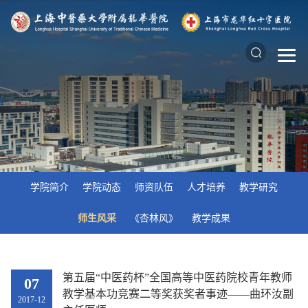
学院简介
学院动态
师资队伍
人才培养
教学研究
师生风采
《杏林风》
教学成果
第五届“中医药杯”全国高等中医药院校青年教师
07
教学基本功竞赛二等奖获奖者事迹——曲环汝副
2017-12