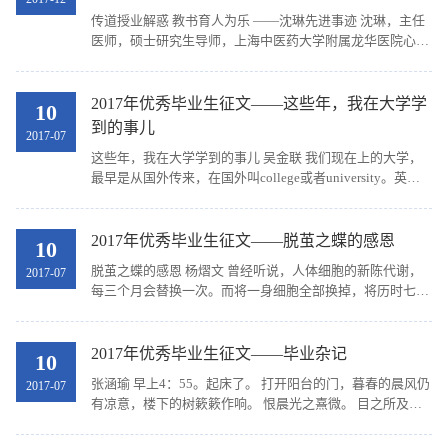
传道授业解惑 教书育人为乐 ——沈琳先进事迹 沈琳，主任
医师，硕士研究生导师，上海中医药大学附属龙华医院心内
科副主任。自2001年加入龙华医院中医内科教研室起，已15
个年头，她深受学生们喜爱，亦获得院、校多项教...
2017年优秀毕业生征文——这些年，我在大学学
10
到的事儿
2017-07
这些年，我在大学学到的事儿 吴金联 我们现在上的大学，
最早是从国外传来，在国外叫college或者university。英国
教育家纽曼所说的，“University is a place teaching universal
knowledge”(大学是教授普遍知识的地...
2017年优秀毕业生征文——脱茧之蝶的感恩
10
脱茧之蝶的感恩 杨熠文 曾经听说，人体细胞的新陈代谢，
2017-07
每三个月会替换一次。而将一身细胞全部换掉，将历时七
年。七年的时间足以让你成为了一个全新的自己。学医的七
年，更是一场蝴蝶破茧的演出，过程艰苦，但惟有经...
2017年优秀毕业生征文——毕业杂记
10
张涵瑜 早上4：55。起床了。 打开阳台的门，暮春的晨风仍
2017-07
有凉意，楼下的树簌簌作响。 恨晨光之熹微。 目之所及的
霞光，伴着各种不知名鸟儿的鸣唱，生机勃勃的一如当年初
上学时的模样。 而今却是要离开了。 恍惚着我还...