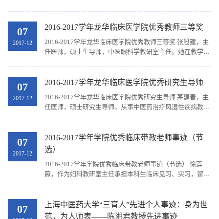
进，共同发展。 人才培养，重任在肩 教研室承担了《药物
治疗学课程》课堂教学、研究生教学工作、中药...
2016-2017学年龙华临床医学院优秀教师三等奖
07
2016-2017学年龙华临床医学院优秀教师三等奖 张殷建，主
2017-12
任医师，硕士生导师，中医眼科学教研室主任。她在教学中
投入了高度的责任感和事业心，她志存高远、乐于奉献，认
真完成大学各项教学任务，积极探索研究生培养模...
2016-2017学年龙华临床医学院优秀研究生导师
07
2016-2017学年龙华临床医学院优秀研究生导师 茅建春，主
2017-12
任医师，硕士研究生导师。从事中医药治疗风湿性疾病教学
25年，共培养硕士生17名。近3年来承担国家自然科学基
金、上海市科委自然基金等科研项目5项。所指导研究...
2016-2017学年学院优秀临床带教老师事迹（节
07
选）
2017-12
2016-2017学年学院优秀临床带教老师事迹（节选） 徐莲
薇，作为妇科教研室主任承担本科生临床见习、实习，留学
生、研究生、住院医师规范化培训等多项教学任务。她坚持
每周检查住院医师的医疗文件书写、指导各级学生...
上海中医药大学“三育人”先进个人事迹：​身为世
07
范，为人师表——陈湘君教授先进事迹