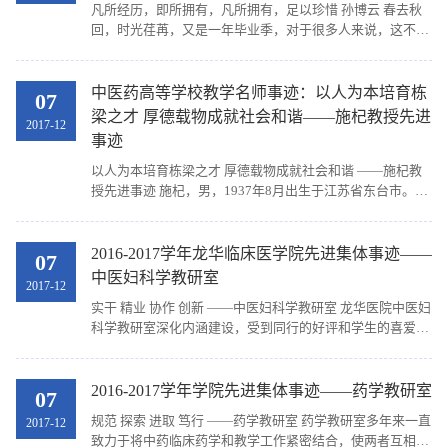
凡所经历，即所拥有，凡所拥有，足以珍惜 孙博云 春去秋
回，时光荏苒，又是一年毕业季，对于很多人来说，这不仅
仅意味着告别校园，告别逝去的青春，也意味着要永远告别
了学生时代。不悔梦归处，只恨太匆匆。回眸三年...
中医药高等学校教学名师事迹：以人为本培育栋
07
梁之才 厚德载物成就社会和谐——施杞教授先进
2017-12
事迹
以人为本培育栋梁之才 厚德载物成就社会和谐 ——施杞教
授先进事迹 施杞，男，1937年8月出生于江苏省东台市。从
医50余年,现为上海中医药大学终身教授，专家委员会主任
委员，主任医师，博士生导师、博士后指导老师，上...
2016-2017学年龙华临床医学院先进集体事迹——
07
中医妇科学教研室
2017-12
实干 精业 协作 创新 ——中医妇科学教研室 龙华医院中医妇
科学教研室深化内涵建设，受到同行的好评和学生的喜爱。
教研结合，深化教改 教研室不断引入新颖的教学理念及教学
方法，率先录制优质共享课程，并将PBL教学...
2016-2017学年学院先进集体事迹——药学教研室
07
规范 探索 进取 笃行 ——药学教研室 药学教研室多年来一直
2017-12
致力于将中药临床药学和教学工作紧密结合，使两者互相促