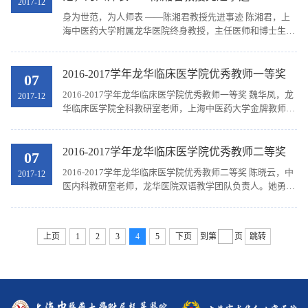
2017-12
身为世范，为人师表 ——陈湘君教授先进事迹 陈湘君，上
海中医药大学附属龙华医院终身教授，主任医师和博士生导
师。曾任首届上海市名中医，全国第三、第四批、第五批及
上海市第二、第三批名老中医药专家学术经验继承...
2016-2017学年龙华临床医学院优秀教师一等奖
07
2016-2017学年龙华临床医学院优秀教师一等奖 魏华凤，龙
2017-12
华临床医学院全科教研室老师，上海中医药大学金牌教师，
上海中医药大学优秀“中内门诊教学团队”负责人。在教学理
念上她坚持授之于“渔”与“鱼”相结合的理...
2016-2017学年龙华临床医学院优秀教师二等奖
07
2016-2017学年龙华临床医学院优秀教师二等奖 陈晓云，中
2017-12
医内科教研室老师，龙华医院双语教学团队负责人。她勇于
承担教学改革中的新挑战，探索中医传承教学和西方Active
Learning教学方法相结合的教学模式，领衔全英...
上页
1
2
3
4
5
下页
到第
页
跳转