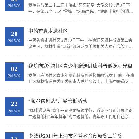
我院参与第二十二届上海市“医苑新星”大型义诊 3月8日下
2015-03
午，在第52个“3.5学雷锋日”来临之际，“健康伴我行 沟通零
距离”??第二十二届上海市医苑新星大型义诊暨“医苑新星”
青年健康讲师团走进青年中心项目启动仪式...
中药香囊走进社区
20
中药香囊走进社区 2月10日下午，在徐汇区枫林街道第二会
2015-02
议室内，枫林街道“两新”组织成员单位相关人员在我院工作
站人员带领下，制作个性化中药香囊。该课程由我院龙华中
医药实践工作站开发，系上海市社区科普标准...
我院向寒假社区青少年赠送健康科普微课程光盘
02
我院向寒假社区青少年赠送健康科普微课程光盘 日前，在徐
2015-02
汇区枫林街道居委团委负责人总结会议上，上海中医药大学
附属龙华医院团委向枫林街道31个居委团委赠送了青少年健
康科普微课程光盘《健康的青春最飞扬》，使寒...
“咖啡遇见茶”开展剪纸活动
22
“咖啡遇见茶”青年午间沙龙持续举行，近两期分别开展圣诞
2015-01
主题剪纸和“羊年剪羊”的主题剪纸，青年职工们用自己亲手
剪出的剪纸，欢庆羊年的到来！
李赣获2014年上海市科普教育创新奖三等奖
17