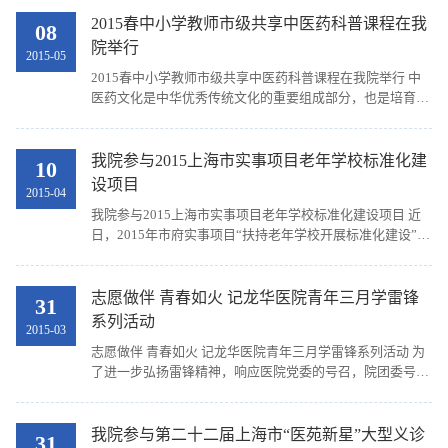
院成为徐汇区区域青年联席会成员单位，我院精彩...
2015春中小学教师市级共享中医药科普课程在我
08
院举行
2015-05
2015春中小学教师市级共享中医药科普课程在我院举行 中
医药文化是中华优秀传统文化的重要组成部分，也是培育和
弘扬社会主义核心价值观的重要载体。我院一直致力在青少
年中开展中医药科普活动，弘扬祖国传统文化、传播...
我院参与2015上海市实事项目老年学校标准化建
10
设项目
2015-04
我院参与2015上海市实事项目老年学校标准化建设项目 近
日，2015年市府实事项目“扶持老年学校开展标准化建设”社
区科普教室工作悄然启动。我院工作站负责社区科普教室资
源库的梳理和建设工作，并在首批设立的三个示范...
志愿做伴 青春如火 记龙华医院青年三月学雷锋
31
系列活动
2015-03
志愿做伴 青春如火 记龙华医院青年三月学雷锋系列活动 为
了进一步弘扬雷锋精神，响应医院党委的号召，院团委号召
广大医务青年积极行动起来，向雷锋同志学习，到基层去，
到社区去，足迹遍布徐汇、嘉定、松江、金山...
我院参与第二十二届上海市“医苑新星”大型义诊
31