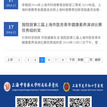
李赣获2014年上海市科普教育创新奖三等奖 2014年底，上
2014-12
海科普教育发展基金会和上海科普教育创新奖励委员会联合
为我院上海中医药大学龙华中医药实践工作站负责人李赣颁
发了“2014年上海科普教育创新奖科普贡献奖（个人...
我院获第三届上海市医务青年健康素养演讲比赛
17
优秀组织奖
2014-12
引导科学就医 共筑健康生活 我院获第三届上海市医务青年
健康素养演讲比赛优秀组织奖 2014年12月11日下午，室外
寒风凛冽，上海开放大学国际会议中心二楼报告厅的室内温
暖如春，人声鼎沸。来自全市卫生计生系统的医...
...
上页
1
3
4
5
6
7
8
下页
到第
页
跳转