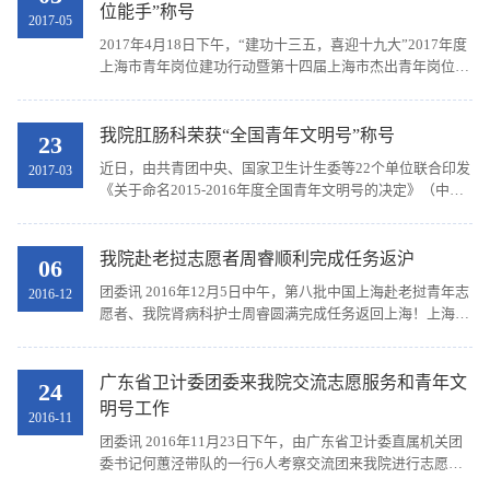
位能手”称号
2017-05
2017年4月18日下午，“建功十三五，喜迎十九大”2017年度
上海市青年岗位建功行动暨第十四届上海市杰出青年岗位能
手评审会举行，在上海20位80后青年岗位能手候选人中，10
位青年通过评审，当选为第十四届“上海市杰出青...
我院肛肠科荣获“全国青年文明号”称号
23
近日，由共青团中央、国家卫生计生委等22个单位联合印发
2017-03
《关于命名2015-2016年度全国青年文明号的决定》（中青
联发[2017]5号），我院肛肠科榜上有名，这也是我院继十
七病区（原东十病区）后荣获的第二个“全国青年文...
我院赴老挝志愿者周睿顺利完成任务返沪
06
团委讯 2016年12月5日中午，第八批中国上海赴老挝青年志
2016-12
愿者、我院肾病科护士周睿圆满完成任务返回上海！上海市
文明办副主任姜鸣、团市委副书记刘刚、团市委志愿者工作
部副部长李子出席欢迎仪式。上海中医药大学团委...
广东省卫计委团委来我院交流志愿服务和青年文
24
明号工作
2016-11
团委讯 2016年11月23日下午，由广东省卫计委直属机关团
委书记何蕙泾带队的一行6人考察交流团来我院进行志愿服
务和青年文明号工作交流。市卫计委团委副书记朱雯晴、办