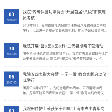
与福建中医药大学再次携手开展“杏林使者丝路行”专项暑期
社会实践活动。我院团委副书记、骨伤科主治医...
我院“传统保健功法协会”开展首届“八段锦”教练
03
员考核
2018-09
2018年8月，我院首届传统保健功法协会八段锦教练员考核
举行，以此进一步规范协会管理机制，扩大协会社会影响及
人才储备，帮助协会成员更专业地参与各类社会公益健康宣
讲活动。 我院传统保健协会两位名誉顾问张福云（...
我院开展“警&艺&医&科”二代暑期亲子营活动
30
团委讯 依托徐汇区域化团建平台，我院在去年暑期联合徐汇
2017-08
公安分局火爆举办“医二代+警二代”亲子营的基础上，今年
全新扩容，汇入中国科学院上海有机化学研究所、上海京剧
院等优势资源，近期开展了2017年“警&艺&医&科...
我院五四表彰大会暨“一学一做”教育实践启动仪
06
式举行
2017-05
团委讯 5月5日下午，为纪念建团95周年、五四运动98周
年，龙华医院五四表彰大会暨“一学一做”教育实践启动仪式
在我院远志楼二楼会议室举行。团市委学校工作部部长徐
速、市卫计委团委副书记朱雯晴、我院党委书记刘胜、...
我院田佳护士荣获第十四届“上海市杰出青年岗
03