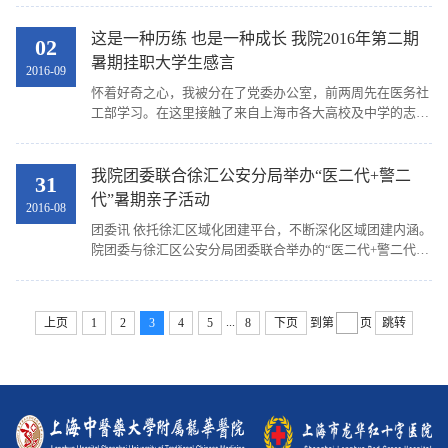
公室主任宋元君，我院副院长陈昕琳、党办主任王倩...
这是一种历练 也是一种成长 我院2016年第二期
02
暑期挂职大学生感言
2016-09
怀着好奇之心，我被分在了党委办公室，前两周先在医务社
工部学习。在这里接触了来自上海市各大高校及中学的志愿
者，她们青春洋溢，热情活泼，乐于助人。我和他们一起做
志愿者，如门诊导医，自助挂号机等，为前来就诊...
我院团委联合徐汇公安分局举办“医二代+警二
31
代”暑期亲子活动
2016-08
团委讯 依托徐汇区域化团建平台，不断深化区域团建内涵。
院团委与徐汇区公安分局团委联合举办的“医二代+警二代”
暑期亲子活动于2016年8月顺利举行。 活动分为两期，经过
前期的沟通、准备、宣传和报名，每期活动20位...
...
上页
1
2
3
4
5
8
下页
到第
页
跳转