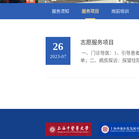
服务须知
服务项目
岗前培训
志愿服务项目
26
一、门诊导医：1、引导患
2023-07
单；二、病房探访：探望住
院生活，医务社工部根据医