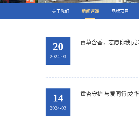
关于我们
新闻速递
品牌项目
百草含香，志愿你我|龙
20
2024-03
童杏守护 与爱同行|龙
14
2024-03