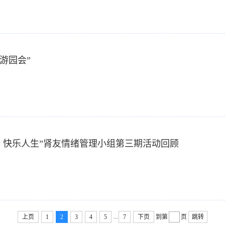
游园会”
心情 快乐人生”肾友情绪管理小组第三期活动回顾
...
上页
1
2
3
4
5
7
下页
到第
页
跳转