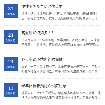
医院，避免交叉感染。除非必须立即就医的急症；...
慢性咽炎及早防治很重要
31
许多人认为慢性咽炎是“小病”，不加以重视，病情时轻时
2019-12
重，病程长达数月、数年，无疑会影响正常的生活和工作，
且迁延日久会越加难治，还容易滋生细菌，侵入肺部导致肺
部感染，严重者会影响肺功能，所以“小病”也得...
高血压知识知多少？
23
什么是高血压? 高血压是一种常见的、不明原因的、以动脉
2019-12
压升高为主的疾病。正常成人收缩压≤140mmHg,舒张压≤90
mmHg。当不同时间反复测定收缩压>140 mmHg，和（或）
舒张压>90 mmHg。，即可诊断为高血压。 高血压的病...
冬天空调环境内的眼保健
23
又到了一年中最冷的季节，无论在单位还是在家里，年轻人
2019-12
都喜欢待在空调房间里，殊不知因空调温度过高、暖风直吹
面部等原因极易导致眼表干燥而形成干眼症，同时，密闭的
环境因空气流通差，极易造成微生物感染，引发眼...
老年体检者预防跌倒应注意
11
随着人们生活水平的提高，越老越多的老年人外出旅游，通
2019-12
常超过70周岁的老人乘飞机需提供体检证明。因此老年体检
者越来越多，预防跌倒给老年人的建议如下： 一、 选择安