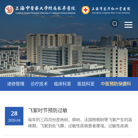
进修管理
诊疗技术
临床科室
医技科室
中医预防保健科
飞絮时节预防过敏
28
每年的三四月份是杨树、柳树、法国梧桐树等飞絮产生的高
2020-04
峰期，飞絮到处飞舞，过敏性疾病患者骤增。过敏性疾病是
指机体受到过敏原刺激后，引起的组织损伤或生理功能紊