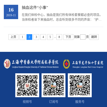
全的防滑鞋 1、 鞋底有花纹、贴地、增加接触地面...
抽血这件“小事”
16
在我们体检中心，抽血是我们所有体检套餐都必查的项目。
2019-11
当体检者坐下来抽血时，总会听到很多不同的声音： “护
士，我人很虚的，你抽这么多血要紧哇，我要怎么补一
补？” “哟，抽这么多根血，不能一根化验么，这么多...
...
上页
1
2
3
4
5
8
下页
到第
页
跳转
视频号
订阅号
服务号