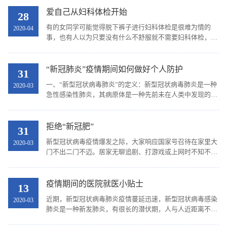
乱，可出现过敏性鼻炎、荨麻疹、过敏性哮喘等疾病...
爱自己从妇科体检开始
28
有的女同学可能觉得脱下裤子进行妇科体检是很难为情的
2020-04
事，也有人以为只要没有什么不舒服就不需要妇科体检，或
者以为只有结过婚的大妈才需要妇科体检…… 如果真的这样
以为，那你就图样图森破。科普一下，妇科体检，就...
“新冠肺炎”疫情期间如何做好个人防护
31
一、“新型冠状病毒肺炎”的定义：新型冠状病毒肺炎是一种
2020-03
急性感染性肺炎，其病原体是一种先前未在人类中发现的新
型冠状病毒。2020年2月7日，国家卫健委将其定义为“新型
冠状病毒肺炎”，简称“新冠肺炎”。2月11日，...
拒绝“新冠肥”
31
新型冠状病毒疫情爆发之际，大家响应国家号召待在家里大
2020-03
门不出二门不迈。居家无聊追剧、打游戏或上网时不知不觉
就把过年囤的零食吃了精光，脂肪君也悄悄地在腰腹等处抢
占地盘。如何在这个特殊时期控制好体重，避免“...
疫情期间的医院就医小贴士
13
近期，新型冠状病毒肺炎疫情蔓延迅速，新型冠状病毒感染
2020-03
肺炎是一种新发肺炎，有很长的潜伏期，人与人近距离不戴
口罩，传播迅速，传染性强。 疫情期间，原则上尽可能不去