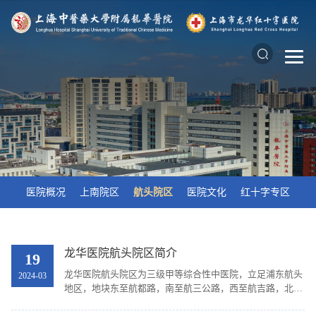
医院概况
上南院区
航头院区
医院文化
红十字专区
龙华医院航头院区简介
19
龙华医院航头院区为三级甲等综合性中医院，立足浦东航头
2024-03
地区，地块东至航都路，南至航三公路，西至航吉路，北至
鹤闻路。项目设置500张床位，总建筑面积76550平方米，