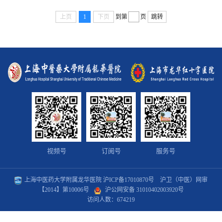
其中：地上8层，建筑面积49050平方米；地下1层，建筑面
积27500平方米。龙华医院航头院区将为患者提供门急诊、
上页
1
下页
到第
页
跳转
住院等医疗服务，也将依托龙华医院一批国家级中医临床重
点专科、上海市临床优势专科、上海市中西医结合重点学科
等，提供疑难重大疾病综合诊疗服务。设置住院床位500
张，...
视频号
订阅号
服务号
上海中医药大学附属龙华医院
沪ICP备17010870号
沪卫（中医）网审
【2014】第10006号
沪公网安备 31010402003920号
访问人数：
674219