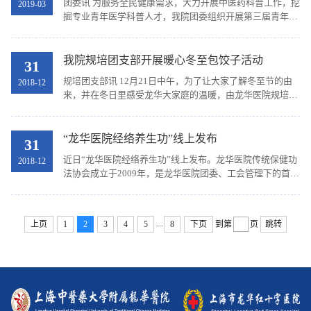
团委讯 为服务全民健康需求，大力开展中医药科普工作，挖
2019-03
掘专业青年医学科普人才，我院团委组织开展第三届青年医
学科普能力大赛。 比赛分为初赛、培训和决赛三个部分。近
30名临床医师、规培住院医师、药师、护士等青...
我院规培团支部开展暖心冬至包饺子活动
31
规培团支部讯 12月21日中午，为了让大家了解冬至节的由
2018-12
来，并在冬日里感受龙华大家庭的温暖，由龙华医院规培团
支部组织的冬至节包水饺活动在我院食堂二楼展开。活动由
我院食堂大厨彭聪和院团委委员管思思担任评委，共...
“龙华医院经络养生功”线上发布
31
近日“龙华医院经络养生功”线上发布。龙华医院传统保健功
2018-12
法协会成立于2009年，是龙华医院团委、工会管理下的首个
职工社团。协会曾荣获2017年度上海市卫生计生行业“十大
青年公益项目”协会长期致力于推广和发展传统...
...
上页
1
2
3
4
5
8
下页
到第
页
跳转