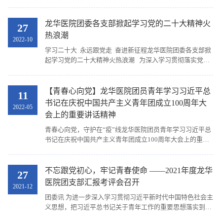
强青年医务人员理想信念教育，12月7日下午，在远志楼举
行了上海中医药大学附属龙华医院“小青杏”MAX训练营开营
仪式。龙华医院党委副书记高炬、龙华医院团委副书记朱
龙华医院团委各支部掀起学习党的二十大精神火
27
雯、上海市公安局治安总队治安行动队团支部书记王晓康及
热浪潮
2022-10
龙华医院各团支部书记、“小青杏”MAX训练营学员共三十余
学习二十大 永远跟党走 奋进新征程龙华医院团委各支部掀
人通过线下与线上相结合的方式参加了活动。...
起学习党的二十大精神火热浪潮 为深入学习贯彻落实党的
二十大精神，听党话，跟党走，不忘初心、牢记使命，近
日，龙华医院团委组织各团支部学习讨论，掀起学习党的二
十大精神火热浪潮。 朱雯龙华医院团委专职副书记 中国共
【青春心向党】龙华医院团员青年学习习近平总
11
产党第二十次全国代表大会在北京胜利召开，这不仅是为人
书记在庆祝中国共产主义青年团成立100周年大
2022-05
民谋幸福，为国家谋发展的一件大事，也是所有青年团员政
会上的重要讲话精神
治生活中的一件大事。100年来共青团坚定不移听党话、...
青春心向党，守护在“疫”线龙华医院团员青年学习习近平总
书记在庆祝中国共产主义青年团成立100周年大会上的重要
讲话精神 2022年5月10日上午，龙华医院团员青年以各种
方式收看了“庆祝中国共产主义青年团成立100周年大会”的
实况转播，学习研讨习近平总书记发表的重要讲话。 中国
不忘跟党初心，牢记青春使命 ——2021年度龙华
27
共产主义青年团成立百年以来，始终作为中国青年先锋队，
医院团支部汇报考评会召开
2021-12
党的忠实助手和可靠后备军，坚定不移跟党走，为党和人民
团委讯 为进一步深入学习贯彻习近平新时代中国特色社会主
奋斗，组织青年，引领青年，服务青年，...
义思想，把习近平总书记关于青年工作的重要思想落实到团
的全部工作和建设之中，把握保持和增强政治性、先进性、