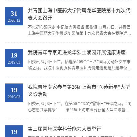
群众性的前进方向。近日，2021年度龙华医院团支...
共青团上海中医药大学附属龙华医院第十九次代
31
表大会召开
2020-12
不忘初心跟党走 牢记使命勇担当 团委讯 12月23日，共青团
上海中医药大学附属龙华医院第十九次代表大会在我院远志
楼三楼会议室召开，上海中医药大学团委书记吴平，上海市
卫健委团委副书记张军，我院党委书记刘胜...
我院青年专家走进龙华烈士陵园开展健康讲座
19
团委讯 3月4日上午，恰逢第109个“三八”国际劳动妇女节来
2019-03
临之际，我院中医乳腺科青年医师周悦走进党建共建单位龙
华烈士陵园，为园内女职工送去“三月芳意，‵乳‵此美丽”
——乳房健康”讲座，受到了广泛好评。 讲座...
我院青年专家参与第26届上海市“医苑新星”大型
19
义诊活动
2019-03
团委讯 3月3日下午，在第56个“3.5学雷锋日”来临之际，“同
心志愿共享健康”——第26届上海市医苑新星大型义诊暨长
宁区3·5学雷锋志愿服务活动举行。 我院风湿科陈晓云主任
医师、中医外科张臻主任医师、中医乳腺科胡...
第三届青年医学科普能力大赛举行
19