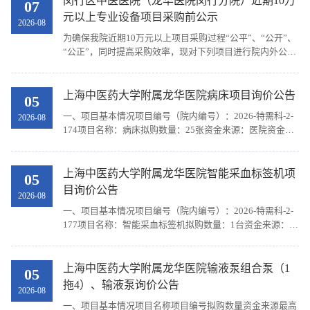
闵行区中医医院（龙华医院闵行分院）近期10万
07
元以上专业设备项目采购前公示
2026-08
为确保我院近期10万元以上项目采购过程“公平”、“公开”、
“公正”，同时提高采购效率，现对下列项目进行院内外公
示：采购部门将汇总所有意向供应商的材料并进行初审，初
审通过的供应商将通知进入我院采购前论证环节。初审未过
的供应商，一概不予通告，请务必认真对待报名资料。项目
上海中医药大学附属龙华医院病床项目询价公告
05
信息见附件（所有项目均不可采购进口产品），报名须使用
一、项目基本情况项目编号（院内编号）：2026-特需科-2-
2026-08
附件内的PPT模板。报名时间：截止至2026年8月14日
174项目名称：病床拟购数量：25张资金来源：医院资金最
14:30（北京时间）报名方式：报名PPT、参数及承诺书发送
高限价：75000.00元二、采购需求（一）技术部分1.规格：
至邮箱mhqzyyyjjhqz@...
≥2130×970×520mm；2.功能：手动实现各种体位，背部升
降至少包含：0-70°允差≤±5°，腿部升降至少包含：0-30°
上海中医药大学附属龙华医院智能采血标签机项
05
±5°；3.床框采用≥38*38*1.2mm、40*50*1.2mm的冷轧钢
目询价公告
2026-08
管，管厚≥1.2mm，床体安全载重≥240kg；4.床面板采用直
一、项目基本情况项目编号（院内编号）：2026-特需科-2-
径≥1.0mm冷轧钢板，背部床面板765*900mm，臀部面板
177项目名称：智能采血标签机拟购数量：1台资金来源：医
165*...
院资金最高限价：85000.00元二、采购需求（一）技术部分
1.采用全自动机械手抓取方式选取真空采血管。2.采用倾斜
滑道式试管架垂直放置采血管(非整盘放置、非采血管平
上海中医药大学附属龙华医院输液泵组合泵（1
05
放，从仪器正上方加管),可不停机添加采血管。3. 每台贴标
拖4）、输液泵询价公告
2026-08
机拥有一套独立的打印系统，贴好标签的空试管无需传输装
一、项目基本情况项目名称项目编号拟购数量资金来源最高
置就能出现在采血工作人员身旁4. 试管种类：...