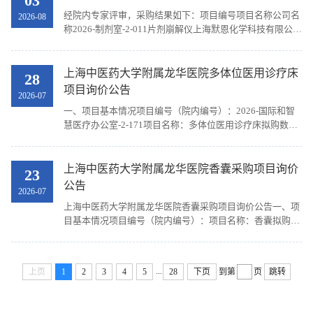
03
经院内专家评审，采购结果如下：项目编号项目名称公司名
2026-08
称2026-制剂室-2-011片剂崩解仪上海默恩化学科技有限公司
2026-制剂室-2-012双人微生物超净工作台上海默恩化学科技
有限公司2026-制剂室-2-013单人微生物超净工作台上海默恩
化学科技有限公司2026-制剂室-2-014电子天平上海默恩化学
上海中医药大学附属龙华医院多体位医用诊疗床
28
科技有限公司2026-制剂室-2-015电导率仪上海默恩化学科技
项目询价公告
2026-07
有限公司2026-制剂室-2-016PH计上海默恩化学科技有限公
一、项目基本情况项目编号（院内编号）：2026-国际和智
司2026年8月3日上海中医药大学附属龙华医院...
慧医疗办公室-2-171项目名称：多体位医用诊疗床拟购数
量：1张资金来源：医院资金最高限价：11000.00元二、采
购需求（一）技术部分1、电源：a.c.220V±22V，频率：
50Hz±1Hz。2、额定输入功率≥160VA。3、尺寸（长宽
上海中医药大学附属龙华医院香囊采购项目询价
23
高）：2000×620×480mm，允差±3%。4、安全工作载荷
公告
2026-07
≥200kg。5、床体升降行程：0～300mm连续可调。6、床面
上海中医药大学附属龙华医院香囊采购项目询价公告一、项
升降速度：≥10mm/s。7、控制方式：至少包含电动脚踏开
目基本情况项目编号（院内编号）：项目名称：香囊拟购数
关、手柄控制开关两种控制方式。...
量：见需求资金来源：自筹经费最高限价：30000.00元二、
采购需求（一）技术部分1、木盒套装80盒，一盒4只不同颜
色独立包装香囊，含木盒包装。2、手拎袋香囊80袋，一袋4
...
上页
1
2
3
4
5
28
下页
到第
页
跳转
只不同颜色独立包装香囊，含拎袋包装。3、独立香囊600
只，含挂绳，4种颜色各150只。4、设计要求：1）包装设计
需融入中国传统文化元素，如传统纹样、中医药文化、...