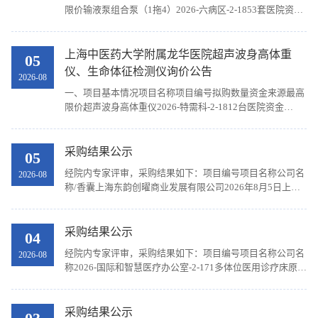
限价输液泵组合泵（1拖4）2026-六病区-2-1853套医院资金
42000输液泵2026-特需科-2-1752台医院资金7000二、采购
需求（一）技术部分设备1：输液泵组合泵（1拖4）（一）
多通道输注工作站技术参数： 1、模块化设计，热插拔，即
上海中医药大学附属龙华医院超声波身高体重
05
插即用，最小组合单元支持2或3通道，最多可组合成15通
仪、生命体征检测仪询价公告
2026-08
道。2、多通道输注工作站状态灯指示≥3种模式。3、多通道
一、项目基本情况项目名称项目编号拟购数量资金来源最高
输注工作站显示及操作界面≥3.5寸彩色大屏。...
限价超声波身高体重仪2026-特需科-2-1812台医院资金
20000生命体征检测仪2026-特需科-2-1762台医院资金60000
二、采购需求（一）技术部分设备1：超声波身高体重仪1、
采用全自动超声波身高测量，及精密平衡梁式压力传感器体
采购结果公示
05
重测量操作方式2、显示方式：≥7.0英寸1024*600分辨率彩
经院内专家评审，采购结果如下：项目编号项目名称公司名
2026-08
色触摸屏 3、测量范围：身高：70－200CM，体重：1－
称/香囊上海东韵创曜商业发展有限公司2026年8月5日上海
200KG4、精确度：身高：±0.5CM ，体重：±0.1KG5、...
中医药大学附属龙华医院
采购结果公示
04
经院内专家评审，采购结果如下：项目编号项目名称公司名
2026-08
称2026-国际和智慧医疗办公室-2-171多体位医用诊疗床原线
（上海）医疗科技有限公司2026年8月4日上海中医药大学附
属龙华医院
采购结果公示