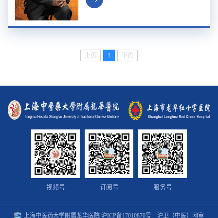
医药专家学术经验继承工作指导老师，全
国第一批国家级非物质文化遗产“中医正骨
疗法”代表性传承人。曾任中华中医药学会
第3、4届副会长、中华中医药学会骨伤分
会第1、2、3届会长，上海市中医药学会
上页
1
下页
第5、6届会长。从事中医骨伤科事业60
载，立志探索一条“...
视频号
订阅号
服务号
上海中医药大学附属龙华医院
沪ICP备17010870号
沪卫（中医）网审