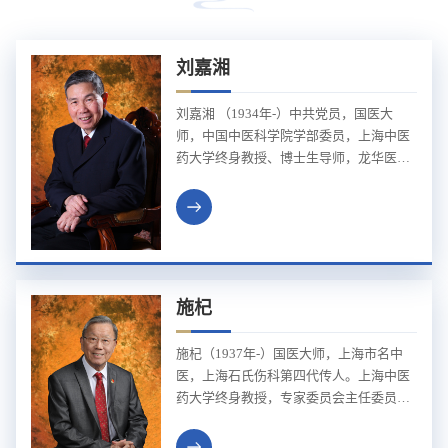
刘嘉湘
刘嘉湘 （1934年-）中共党员，国医大
师，中国中医科学院学部委员，上海中医
药大学终身教授、博士生导师，龙华医院
主任医师、终身教授，全国老中医药专家
学术经验传承工作指导老师，国家中医药
管理局中医药传承博士后合作导师，全国
中医临床优秀人才研修项目指导老师，上
海市名中医、享受国务院特殊津贴。现任
国家中医临床研究（恶性肿瘤）基地首席
施杞
专家，中国中西医结合学会肿瘤专业委员
会顾问，中华中医药学会肿瘤分会名誉主
施杞（1937年-）国医大师，上海市名中
任委员，...
医，上海石氏伤科第四代传人。上海中医
药大学终身教授，专家委员会主任委员，
主任医师，博士研究生导师，香港大学名
誉教授。第2、3、4、5、6、7批全国老中