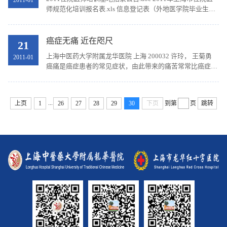
2011-01
师规范化培训报名表.xls 信息登记表（外地医学院毕业生
填）.xls
癌症无痛 近在咫尺
21
上海中医药大学附属龙华医院 上海 200032 许玲， 王菊勇
2011-01
癌痛是癌症患者的常见症状，由此带来的痛苦常常比癌症引
起的死亡更令人恐惧。尤其是晚期癌症患者，有70%-90%的
在遭受着不同程度的疼痛，严重影响了患者的生...
...
上页
1
26
27
28
29
30
下页
到第
页
跳转