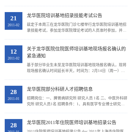
带好简历准时参加（简历中请附成绩单及获奖证书复印
件），具体面试时间将以短信通知本人。 特此公告！
龙华医院培训基地招录技能考试公告
21
兹定于本周三在龙华医院门诊七楼举行龙华医院培训基地招
2011-02
录技能考试，参加龙华医院理论考试的人员准时参加，并带
好身份证和学生证，特此公告。
关于龙华医院住院医师培训基地现场报名确认的
12
紧急通知
2011-02
基于部分毕业生未至龙华医院培训基地现场报名确认，现将
现场报名确认时间延长半天，时间为：2月14日（周一）上
午8:30~11:00，地点：龙华医院行政楼八楼小会议室。请未
至龙华医院培训基地现场报名确认的毕业生及时报名...
龙华医院部分科研人才招聘信息
28
招聘岗位：一、脾胃病研究所 研究人员 1名 二、中医外科研
2011-01
究所 研究人员1名 招聘条件：1、具有医学专业博士研究生
学历，年龄40岁以下； 2、具有从事相关专业岗位研究工作
经历2年以上； 3、身体健康，热爱科研医院岗位...
龙华医院2011年住院医师培训基地招录公告
28
2011住院医师培训基地招录公告.doc 2011年上海市住院医