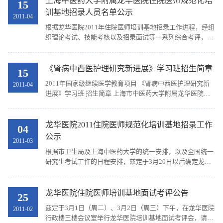
上海中医药大学附属龙华医院住院医师规范化培
15
训基地招录人员名单公示
2011-04
根据龙华医院2011年住院医师培训基地招录工作进程，经组
织理论考试、技能考核以及招录面试等一系列综合考评，对
同意招录进入“龙华医院住院医师培训基地”的人员进行体检
后，确定招录“龙华医院住院医师培训基地”人...
《肾病中西医护理研究新进展》学习班招生简章
15
2011年国家级继续医学教育项目 《肾病中西医护理研究新
2011-04
进展》学习班 招生简章 上海市中医药大学附属龙华医院是
国家中医临床研究基地，龙华医院护理部是上海市中医护理
协作中心挂靠单位，肾内科护理部是全国中医特...
龙华医院2011住院医师规范化培训基地招录工作
04
公示
2011-03
根据市卫生局及上海中医药大学的统一安排，以及全国统一
研究生考试工作的日程安排，兹定于3月20日以后确定龙华
医院2011年住院医师培训基地招录名单，并予以公示，特此
通知。
龙华医院住院医师培训基地面试考评公告
25
兹定于3月1日（周二）、3月2日（周三）下午，在龙华医院
2011-02
行政楼三楼会议室举行龙华医院培训基地面试考评会，请您