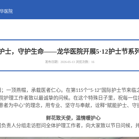
华医院
护士，守护生命——龙华医院开展5·12护士节系
发布日期：2026-05-13
浏览次数：
16
阳；一顶燕帽，承载医者仁心。在第
个“
·
”国际护士节来临
115
5
12
院护理工作者致以最诚挚的问候。在这个特殊日子里，祝每一位
“患者为中心”的理念，用专业、坚守与奉献，诠释“赋能护士、守
鲜花致天使，温情暖护心
门负责人分组走访慰问全体护理工作者，向大家致以节日问候，