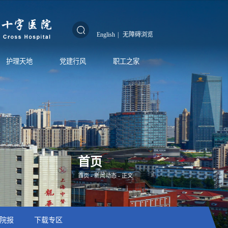
English
|
无障碍浏览
护理天地
党建行风
职工之家
首页
首页
-
新闻动态
- 正文
院报
下载专区