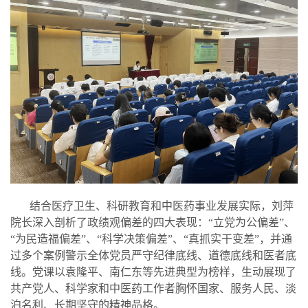
结合医疗卫生、科研教育和中医药事业发展实际，刘萍
院长深入剖析了政绩观偏差的四大表现：
“立党为公偏差”、
“为民造福偏差”、“科学决策偏差”、“真抓实干变差”，并通
过多个案例
警示全体党员严守纪律底线、道德底线和医者底
线。党课以袁隆平、
南仁东
等先进典型为
榜样
，生动展现了
共产党人、科学家和中医药工作者胸怀国家、服务人民、淡
泊名利、长期坚守的精神品格。