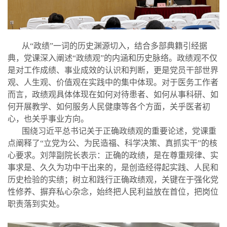
从
“政绩”一词的历史渊源切入
，结
合
多部
典籍
引经据
典，党课深入阐述
“政绩
观
”
的内涵和
历史脉络。政绩观不仅
是对工作成绩、事业成效的认识和判断，更是党员干部世界
观、人生观、价值观在实践中的集中体现。对于医务工作者
而言，政绩观具体体现在如何对待患者、如何从事科研、如
何开展教学、如何服务人民健康等各个方面，关乎医者初
心，也关乎事业方向。
围绕习近平总书记关于正确政绩观的重要论述，党课重
点阐释了
“立党为公、为民造福、科学决策、真抓实干”的核
心要求
。刘萍副院长表示：正
确的政绩，是在尊重规律、实
事求是、久久为功中干出来的
，
是创造经得起实践、人民和
历史检验的
实绩；
树立和践行正确政绩观，关键在于强化党
性修养、摒弃私心杂念，始终把人民利益放在首位，把岗位
职责落到实处。