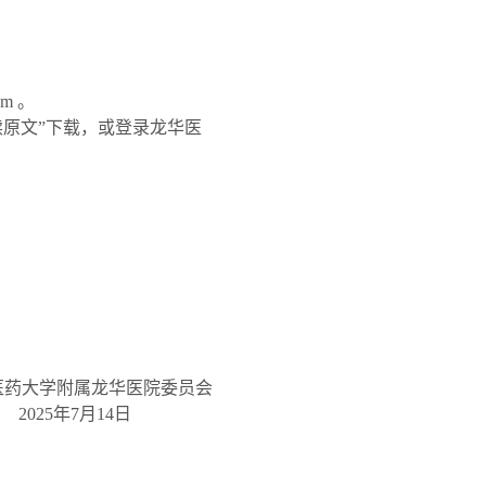
om
。
原文”下载，或登录龙华医
医药大学附属龙华医院委员会
2025
年
7
月
14
日