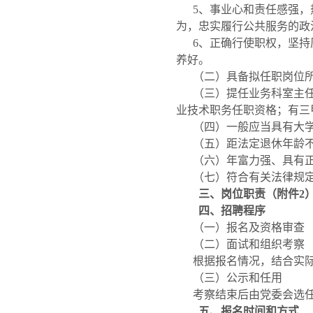
5
、事业心和责任感强，
为，忠实履行公共服务的政
6
、正确行使职权，坚持
养好。
（二）具备拟任职岗位
（三）提任业务科室主
业技术职务任职资格；有三
（四）一般应当具有大
（五）距法定退休年龄
（六）年富力强、具有
（七）符合有关法律规
三、岗位职责（附件
2
四、招聘程序
（一）报名及资格审查
（二）面试和组织考察
根据报名情况，结合实
（三）公示和任用
考察结束后由党委会选
五、报名时间和方式