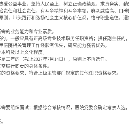
热爱公益事业，坚持人民至上，树立正确政绩观，求真务实、勤
治责任和社会责任，有斗争精神和斗争本领，群众威信高、口碑
原则，带头践行和弘扬社会主义核心价值观，恪守职业道德，遵
所需的业务能力和专业素质。
任的，一般应具有正高级专业技术职务任职资格；提任副主任的
甲医院相关管理工作经验者优先，研究能力强者优先。
学本科及以上文化程度。
不足二年的（截止
2027
年
7
月
14
日），原则上不再选任。
正常履行职责的身体条件。
定的资格要求，符合上级主管部门规定的其他任职资格要求。
）
际需要组织面试；根据综合考核情况，医院党委会确定考察人选
任。