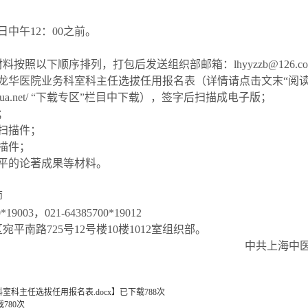
日中午
12
：
00
之前。
材料按照以下顺序排列，打包后发送组织部邮箱：
lhyyzzb@126.c
龙华医院业务科室科主任选拔任用报名表（详情请点击文末“阅读
ua.net/
“下载专区”栏目中下载），签字后扫描成电子版；
；
扫描件；
描件；
平的论著成果等材料。
师
0*19003
，
021-64385700*19012
区宛平南路
725
号
12
号楼
10
楼
1012
室组织部。
中共上海中
科主任选拔任用报名表.docx
】已下载
788
次
载
780
次