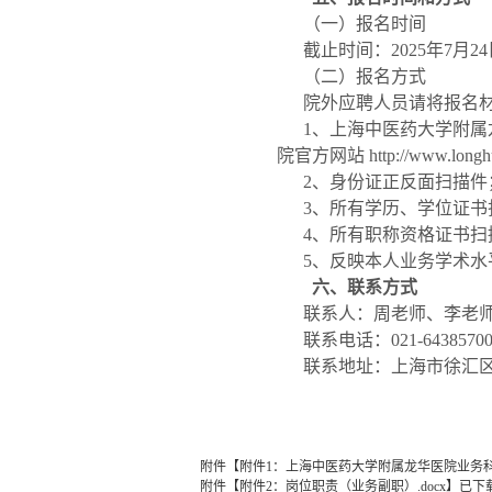
（一）报名时间
截止时间：
2025
年
7
月
24
（二）报名方式
院外应聘人员请将报名
1
、上海中医药大学附属
院官方网站
http://www.longh
2
、身份证正反面扫描件
3
、所有学历、学位证书
4
、所有职称资格证书扫
5
、反映本人业务学术水
六、联系方式
联系人：周老师、李老
联系电话：
021-6438570
联系地址：上海市徐汇
附件【
附件1：上海中医药大学附属龙华医院业务科室
附件【
附件2：岗位职责（业务副职）.docx
】已下