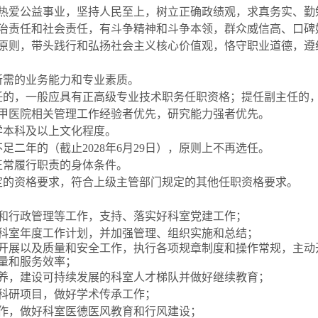
，热爱公益事业，坚持人民至上，树立正确政绩观，求真务实、勤
治责任和社会责任，有斗争精神和斗争本领，群众威信高、口碑
持原则，带头践行和弘扬社会主义核心价值观，恪守职业道德，遵
所需的业务能力和专业素质。
任的，一般应具有正高级专业技术职务任职资格；提任副主任的
甲医院相关管理工作经验者优先，研究能力强者优先。
学本科及以上文化程度。
足二年的（截止2028年6月29日），原则上不再选任。
正常履行职责的身体条件。
定的资格要求，符合上级主管部门规定的其他任职资格要求。
研和行政管理等工作，支持、落实好科室党建工作；
和科室年度工作计划，并加强管理、组织实施和总结；
的开展以及质量和安全工作，执行各项规章制度和操作常规，主动
量和服务效率；
培养，建设可持续发展的科室人才梯队并做好继续教育；
和科研项目，做好学术传承工作；
工作，做好科室医德医风教育和行风建设；