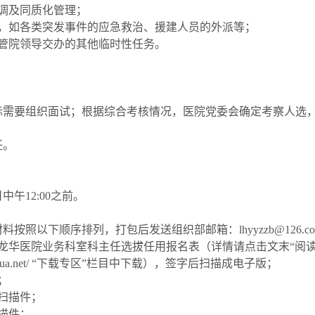
调及同质化管理；
务，如各类突发事件的应急救治、援建人员的外派等；
分管院领导交办的其他临时性任务。
际需要组织面试；根据综合考核情况，医院党委会确定考察人选
任。
中午12:00之前。
按照以下顺序排列，打包后发送组织部邮箱：lhyyzzb@126.co
龙华医院业务科室科主任选拔任用报名表（详情请点击文末“阅读
longhua.net/ “下载专区”栏目中下载），签字后扫描成电子版；
；
扫描件；
描件；