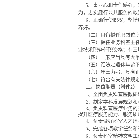
5、事业心和责任感强
为，忠实履行公共服务的政
6、正确行使职权，坚
养好。
（二）具备拟任职岗位
（三）提任业务科室主
业技术职务任职资格；有三
（四）一般应当具有大
（五）距法定退休年龄不
（六）年富力强、具有
（七）符合有关法律规
三、岗位职责（附件2）
1、全面负责科室医教
2、制定学科发展规划
3、负责科室医疗业务
提升医疗服务能力、服务质
4、负责做好科室人才
5、完成各项教学任务
6、负责科室精神文明