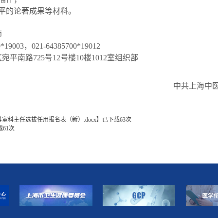
平的论著成果等材料。
师
9003，021-64385700*19012
平南路725号12号楼10楼1012室组织部
中共上海中
室科主任选拔任用报名表（新）.docx
】已下载
63
次
载
61
次