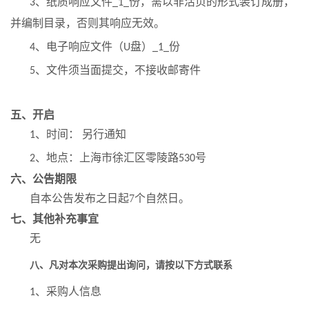
、纸质响应文件
份，需以非活页的形式装订成册，
3
_1_
并编制目录，否则其响应无效。
、电子响应文件（
盘）
份
4
U
_1_
、文件须当面提交，不接收邮寄件
5
五、开启
、时间： 另行通知
1
、地点：上海市徐汇区零陵路
号
2
530
六、公告期限
自本公告发布之日起7个自然日。
七、其他补充事宜
无
八、凡对本次采购提出询问，请按以下方式联系
、采购人信息
1