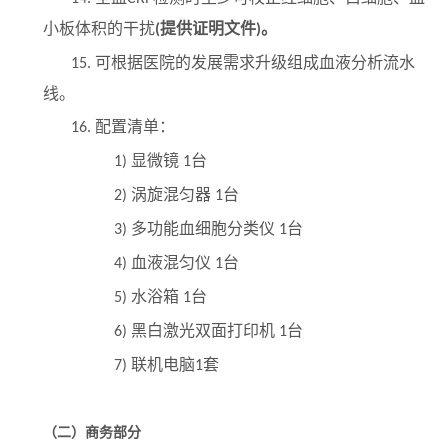
小板体积的干扰
提供证明文件
。
(
)
可根据医院的发展需求升级组成血液分析流水
15.
线。
配置清单：
16.
显微镜
台
1)
1
涡旋混匀器
台
2)
1
多功能血细胞分类仪
台
3)
1
血液混匀仪
台
4)
1
水浴箱
台
5)
1
黑白激光双面打印机
台
6)
1
联机电脑
套
7)
1
（二）商务部分