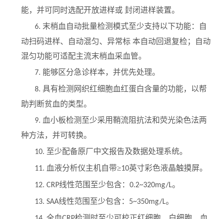
能，并可同时选配开放进样或 封闭进样装置。
末梢血自动批量检测模式
至少
支持以下功能：自
6.
动扫码进样、自动混匀、异常标 本自动回退复检；自动
混匀功能可适配主流末梢血采血管。
能够区分急诊样本，并优先处理。
7.
具有检测网织红细胞血红蛋白含量的功能，以帮
8.
助判断贫血的类型。
血小板检测
至少
采用鞘流阻抗法和荧光染色法两
9.
种方法，并可转换。
至少
配备原厂中文报告及数据处理系统。
10.
血液分析仪主机自带
≥
英
寸彩色液晶触摸屏。
11.
10
线性范围
至少包含
：
。
12.
CRP
0.2~320mg/L
线性范围
至少包含
：
。
13.
SAA
5~350mg/L
全血
检测时
至少
可校正红细胞、白细胞、血
14.
CRP