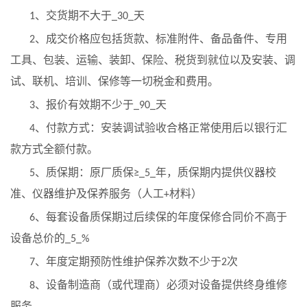
、交货期不大于
天
1
_30_
、成交价格应包括货款、标准附件、备品备件、专用
2
工具、包装、运输、装卸、保险、税货到就位以及安装、调
试、联机、培训、保修等一切税金和费用。
、报价有效期不少于
天
3
_90_
、付款方式：安装调试验收合格正常使用后以银行汇
4
款方式全额付款。
、质保期：原厂质保
年
，
质保期内
提供仪器校
5
≥_
5
_
准、
仪器维护
及保养
服务
（
人工
材料
）
+
、每套设备质保期过后续保的年度保修合同价不高于
6
设备总价的
_5_%
、年度定期预防性维护保养次数不少于
次
7
2
、设备制造商（或代理商）必须对设备提供终身维修
8
服务