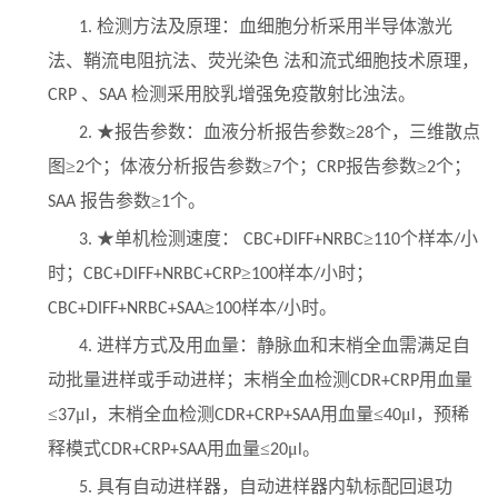
检测方法及原理：血细胞分析采用半导体激光
1.
法、鞘流电阻抗法、荧光染色 法和流式细胞技术原理，
、
检测采用胶乳增强免疫散射比浊法。
CRP
SAA
★报告参数：血液分析报告参数≥
个，三维散点
2.
28
图≥
个；体液分析报告参数≥
个；
报告参数≥
个；
2
7
CRP
2
报告参数≥
个。
SAA
1
★单机检测速度：
≥
个样本
小
3.
CBC+DIFF+NRBC
110
/
时；
≥
样本
小时；
CBC+DIFF
+
NRBC+CRP
10
0
/
≥
样本
小时。
CBC+DIFF+NRBC+SAA
100
/
进样方式及用血量：静脉血和末梢全血
需满足
自
4.
动批量进样或手动进样；末梢全血检测
用血量
CDR+CRP
≤
μ
，
末梢全血检测
用血量≤
μ
，
预稀
37
l
CDR+CRP+SAA
40
l
释模式
用血量≤
μ
。
CDR+CRP+SAA
20
l
具有
自动进样器，自动进样器内轨标配回退功
5.