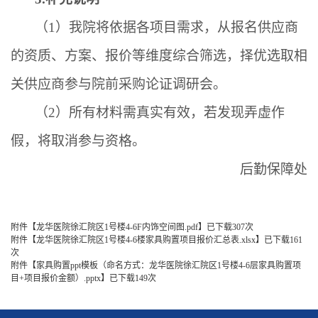
（
1
）我院将依据各项目需求，从报名供应商
的资质、方案、报价等维度综合筛选，择优选取相
关供应商参与院前采购论证调研会。
（
2
）所有材料需真实有效，若发现弄虚作
假，将取消参与资格。
后勤保障处
附件【
龙华医院徐汇院区1号楼4-6F内饰空间图.pdf
】已下载
307
次
附件【
龙华医院徐汇院区1号楼4-6楼家具购置项目报价汇总表.xlsx
】已下载
161
次
附件【
家具购置ppt模板（命名方式：龙华医院徐汇院区1号楼4-6层家具购置项
目+项目报价金额）.pptx
】已下载
149
次