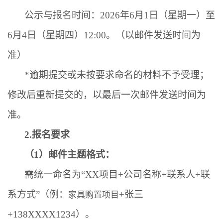
公示与报名时间：
2026
年
6
月
1
日（星期一）至
6
月
4
日（星期四）
12:00
。（以邮件发送时间为
准）
*
逾期提交或未按要求命名的材料不予受理；
修改后重新提交的，以最后一次邮件发送时间为
准。
2.
报名要求
（
1
）邮件主题格式：
需统一命名为
“XX
项目
+
公司名称
+
联系人
+
联
系方式
”
（例：
+
张三
家具购置项目
+138XXXX1234
）。