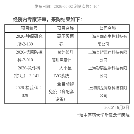
发布日期：2026-06-02
浏览次数：
104
经院内专家评审，采购结果如下：
项目编号
项目名称
公司名称
2026-
肿瘤研究
高压灭菌
上海百翱杰生物科技有
所
-2-139
锅
限公司
2026-
院感防控
紫外线灯
上海言珩医疗科技有限
科
-2-010
辐射照度计
公司
2026-
急诊科
大小鼠
上海彰瑞生物科技有限
（徐汇）
-2-141
IVC
系统
公司
全自动酶
2026-
检验科
-2-
上海鹏龙网络科技有限
免疫（含配套
029
公司
设备）
2026
年
6
月
2
日
上海中医药大学附属龙华医院