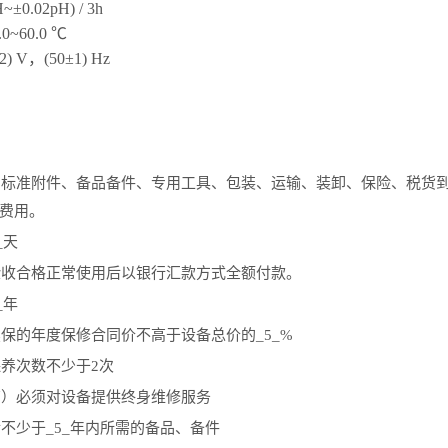
H~±0.02pH) / 3h
.0~60.0
℃
2) V
，
(50±1) Hz
、标准附件、备品备件、专用工具、包装、运输、装卸、保险、税货
费用。
_
天
验收合格正常使用后以银行汇款方式全额付款。
_
年
续保的年度保修合同价不高于设备总价的
_5_%
保养次数不少于
2
次
商）必须对设备提供终身维修服务
后不少于
_5_
年内所需的备品、备件