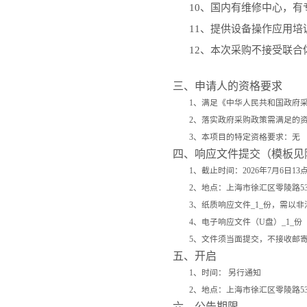
10
、国内有维修中心，有
11
、提供设备操作应用培
12
、本次采购不接受联合
三、申请人的资格要求
1
、满足《中华人民共和国政府
2
、落实政府采购政策需满足的
3
、本项目的特定资格要求：无
四、响应文件提交（模板见
1
、截止时间：
2026
年
7
月
6
日
13
2
、地点：上海市徐汇区零陵路
5
3
、纸质响应文件
_1_
份，需以非
4
、电子响应文件（
U
盘）
_1_
份
5
、文件须当面提交，不接收邮
五、开启
1
、时间： 另行通知
2
、地点：上海市徐汇区零陵路
5
六、公告期限