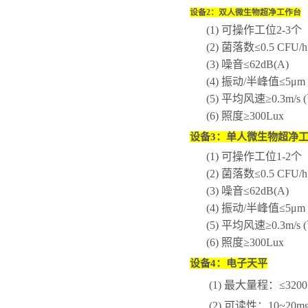
设备
2
：双人微生物超净工作台
(1)
可操作工位
2-3
个
(2)
菌落数≤
0.5 CFU/h
(3)
噪音≤
62dB(A)
(4)
振动
/
半峰值≤
5
μ
m
(5)
平均风速≥
0.3m/s (
(6)
照度≥
300Lux
设备
3
：单人微生物超净
(1)
可操作工位
1-2
个
(2)
菌落数≤
0.5 CFU/h
(3)
噪音≤
62dB(A)
(4)
振动
/
半峰值≤
5
μ
m
(5)
平均风速≥
0.3m/s (
(6)
照度≥
300Lux
设备
4
：电子天平
(1)
最大量程：≤
3200
(2)
可读性：
10~20m