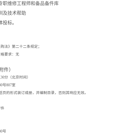
专职维修工程师和备品备件库
训及技术帮助
体投标。
采购法》第二十二条规定；
资格要求：无
附件）
点
30
分（北京时间）
30
号
807
室
活页的形式装订成册，并编制目录，否则其响应无效。
寄件
30
号