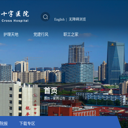
English
|
无障碍浏览
护理天地
党建行风
职工之家
首页
首页
-
采购公告
- 正文
院报
下载专区