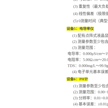
(3)
重复性（最大负
(4)
线性偏差（极限
(5)
0
测量时间（典型
设备
5
：电导率仪
(1)
配有点阵式液晶
(2)
测量参数至少包
(3)
测量范围
：
电导率：
0.000μS/cm
～
1
电阻率：
5.00Ω.cm
～
20
TDS
：
0.000mg/L
～
99.9
(4)
电子单元基本误
设备
6
：
PH
计
(1)
测量参数至少包
(2)
测量范围：
0.00~
(3)
分辨率：
0.01~0.
(4)
基本误差：
±0.01