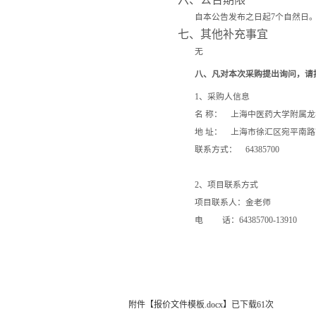
自本公告发布之日起
7
个自然日
七、其他补充事宜
无
八、凡对本次采购提出询问，请
1
、采购人信息
名 称： 上海中医药大学附属
地 址： 上海市徐汇区宛平南路
联系方式：
64385700
2
、项目联系方式
项目联系人：金老
电 话：
64385700-13910
附件【
报价文件模板.docx
】已下载
61
次