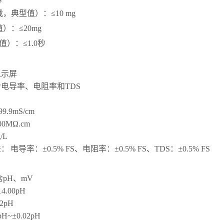
载，典型值）：≤
10 mg
值）：≤
20mg
值）：≤
1.0
秒
显示屏
含电导率、电阻率和
TDS
99.9mS/cm
.00MΩ.cm
g/L
差：
电导率：
±0.5% FS
、电阻率：
±0.5% FS
、
TDS
：
±0.5% FS
含
pH
、
mV
14.00pH
02pH
pH~±0.02pH