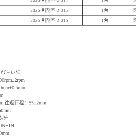
2026-
制剂室
-2-014
1
台
2026-
制剂室
-2-015
1
台
2026-
制剂室
-2-016
1
台
0
℃
±0.3
℃
00rpm±2rpm
0min±0.5min
mm
mm
往返行程：
55±2mm
160mm
转
/
分
99N±1N
0mm