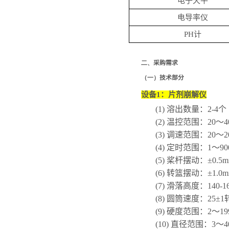
电子天平
电导率仪
PH
计
二、
采购需求
（一）
技术部分
设备
1
：片剂崩解仪
(1)
溶出数量：
2-4
个
(2)
温控范围：
20
～
4
(3)
调速范围：
20
～
2
(4)
定时范围：
1
～
90
(5)
桨杆摆动：
±0.5
(6)
转篮摆动：
±1.0
(7)
滑落高度：
140-
(8)
圆筒速度：
25±1
(9)
硬度范围：
2
～
1
(10)
直径范围：
3
～
4