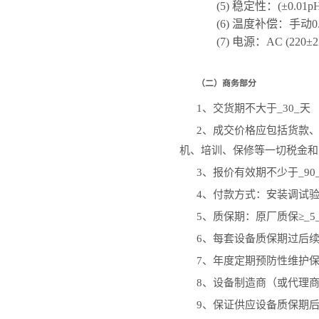
(5)
稳定性：
(±0.01p
(6)
温度补偿：手动
0
(7)
电源：
AC (220±2
（二）商务部分
1
、交货期不大于
_30_
天
2
、成交价格应包括货款
机、培训、保修等一切税金和
3
、报价有效期不少于
_90
4
、付款方式：安装调试
5
、质保期：原厂质保
≥_5
6
、每套设备质保期过后
7
、年度定期预防性维护
8
、设备制造商（或代理
9
、保证供应设备质保期