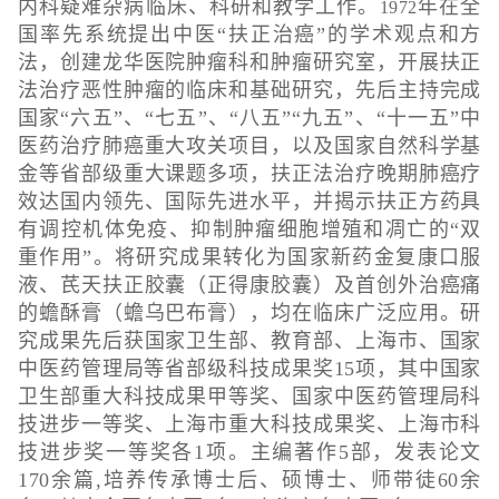
内科疑难杂病临床、科研和教学工作。
年在全
1972
国率先系统提出中医“扶正治癌”的学术观点和方
法，创建龙华医院肿瘤科和肿瘤研究室，开展扶正
法治疗恶性肿瘤的临床和基础研究，先后主持完成
国家“六五”、“七五”、“八五”“九五”、“十一五”中
医药治疗肺癌重大攻关项目，以及国家自然科学基
金等省部级重大课题多项，扶正法治疗晚期肺癌疗
效达国内领先、国际先进水平，并揭示扶正方药具
有调控机体免疫、抑制肿瘤细胞增殖和凋亡的“双
重作用”。将研究成果转化为国家新药金复康口服
液、芪天扶正胶囊（正得康胶囊）及首创外治癌痛
的蟾酥膏（蟾乌巴布膏），均在临床广泛应用。研
究成果先后获国家卫生部、教育部、上海市、国家
中医药管理局等省部级科技成果奖15项，其中国家
卫生部重大科技成果甲等奖、国家中医药管理局科
技进步一等奖、上海市重大科技成果奖、上海市科
技进步奖一等奖各1项。主编著作5部，发表论文
170余篇,培养传承博士后、硕博士、师带徒60余