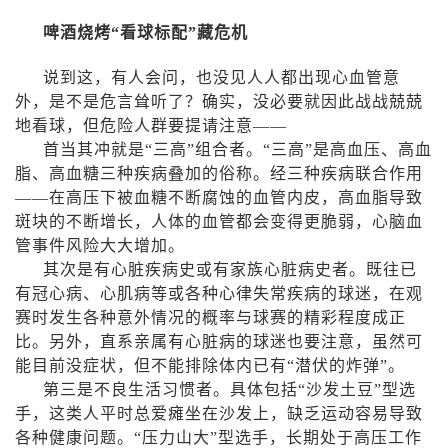
啤酒烧烤“看球标配”藏危机
说到这，有人会问，也没见人人都出现心血管意
外，是不是危言耸听了？确实，没必要就因此战战兢兢
地看球，但危险人群要提请注意——
首当其冲就是“三高”组合者。“三高”是高血压、高血
脂、高血糖三种疾病叠加的俗称。经三种疾病联合作用
——在高压下被血糖不断腐蚀的血管内皮，高血脂导致
斑块的不断增长，人体的血管都会变得更脆弱，心脑血
管事件风险大大增加。
其次是有心脏疾病史或有家族心脏病史者。既往已
有冠心病、心肌病等或各种心律失常疾病的球迷，在观
赛时发生各种意外情况的概率与球赛的精彩程度成正
比。另外，直系亲属有心脏病的球迷也要注意，虽然可
能目前没症状，但不能排除体内已有“潜伏的炸弹”。
第三是不良生活习惯者。具体包括“沙发土豆”型选
手，这类人平时总爱瘫坐在沙发上，缺乏运动容易导致
各种健康问题。“压力山大”型选手，长期处于高压工作