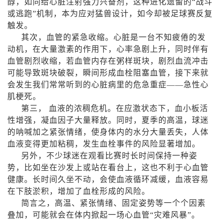
醇，如同给心脏注射强力兴奋剂，这种进化遗留的“战斗
或逃跑”机制，本为应对猛兽设计，如今却被足球赛反复
触发。
其次，血管的紧急收缩。心脏是一台不知疲倦的发
动机，在大量激素的作用下，心率急剧上升，同时伴有
血管剧烈收缩，若血管内存在粥样斑块，剧烈血流冲击
可能导致斑块破裂，瞬间形成血栓阻塞血管，接下来就
会发生我们常常听到的心脏病里的危急重症——急性心
肌梗死。
第三， 血液的浓稠危机。在应激状态下，血小板活
性增强，凝血因子大量释放。同时，夏季的高温，球迷
的呐喊加之紧张情绪，使身体内的水分大量丢失，人体
血液变得更加粘稠，发生血栓事件的风险显著增加。
另外，不少球迷在观看比赛时长时间保持一种姿
势，比如坐在沙发上或站在看台上，这也不利于心血管
健康。长时间久坐不动，会使血液循环减缓，血液容易
在下肢淤积，增加了血栓形成的风险。
简言之，高温、紧张情绪、固定姿势等一个个因素
叠加，可能就会在体内掀起一场心血管“灾难风暴”。