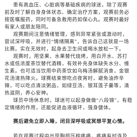
患有高血压、心脏病等基础疾病的球迷，除了观赛
前及时了解自身身体状态、确定治疗方案，观赛前务必
按医嘱服药，同时可备急救用药如保心丸。观赛时最好
有家人或朋友陪同。
观赛期间注意情绪管理，感到异常紧张或激动时，
尝试深呼吸，并进行“情绪隔离”，告诉自己这就是一场
比赛。实在无效时，起身去卫生间或喝水放松一下。
观赛时，用坚果、水果替代烧烤，用白开水、苏打
水或低浓度茶饮替代酒精，有效补充身体缺失水分、维
生素。也可适当饮用中药茶饮如乌梅汤解腻消食，金银
花汤清热降火。球赛结束想吃点夜宵时，避免油炸辛
辣，可以吃点清淡粥品，如绿豆汤、银耳莲子羹等，清
热滋阴，养心安神。
球员中场休息时，球迷可以起身做做“八段锦”，有稳
定情绪的作用，还能促进血液循环，强身健体。
赛后避免立即入睡，闭目深呼吸或冥想平复心情。
若在观赛过程中出现胸部压榨疼痛，疼痛有时连及