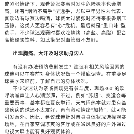
或紧张情绪下，观看紧张赛事时发生危险概率也会增
高。还有“烟酒不离手”型选手，尤以中年男性为代表，
喜欢边看球赛边喝酒，球赛太过紧张时还得来根香烟压
压惊，这类人更容易有“心”危机。最后就是“重口味”型
选手，不少球迷观赛时喜欢吃烧烤（高盐、高脂）配合
高糖碳酸饮料，如此搭配对血管很不友好。
出现胸痛、大汗及时求助身边人
有没有办法预防悲剧发生？建议有相关风险因素的
球迷可以在赛前对身体状况做一个摸底调查。在重要足
球赛季来临前，了解自己的身体状况。
不少球迷认为亲临赛场更有参与度，现场
360
°的欢
呼呐喊声让人心潮澎湃，不过，例如“苏超”、奥运会等
重要赛事，基本都在夏夜举行，天气闷热本就对患有基
础疾病的球迷不太友好，再有激动情绪“加持”，就可能
引发意外。因此，建议球迷针对自身身体状况选择观赛
场地，在自家空调凉爽的客厅或在通风良好的户外通过
电视大屏也能有良好观赛体验。