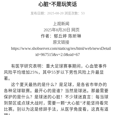
心脏”不是玩笑话
发布日期：2025-08-20
浏览次数：
53
上观新闻
2025
年
8
月
20
日
网页
作者：郁丘婷 陈昕琳
原文链接
https://www.shobserver.com/staticsg/res/html/web/newsDetail.h
id=967515&v=2.0&sid=67
有医学研究表明：重大足球赛事期间，心血管事件
风险平均增加
25%
，其中
55
岁以下男性风险上升最显
著。
这个夏天最热的是什么？是足球，是各省市举办的
各种足球联赛。最开心的是谁？当然是球迷。那最需要
保护的是什么？是球迷的心脏！不少球迷直言：每当球
到禁区或点球大战时，需要一颗“大心脏”才能坚持看完
比赛。别以为这是修辞手法，从医学角度看，这真有道