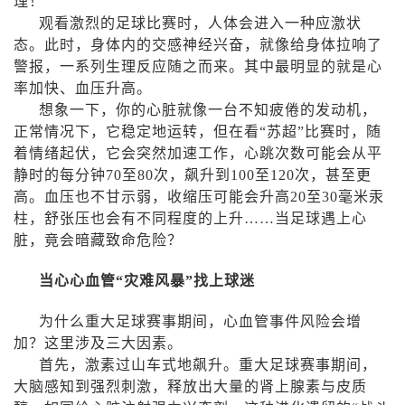
理！
观看激烈的足球比赛时，人体会进入一种应激状
态。此时，身体内的交感神经兴奋，就像给身体拉响了
警报，一系列生理反应随之而来。其中最明显的就是心
率加快、血压升高。
想象一下，你的心脏就像一台不知疲倦的发动机，
正常情况下，它稳定地运转，但在看“苏超”比赛时，随
着情绪起伏，它会突然加速工作，心跳次数可能会从平
静时的每分钟
70
至
80
次，飙升到
100
至
120
次，甚至更
高。血压也不甘示弱，收缩压可能会升高
20
至
30
毫米汞
柱，舒张压也会有不同程度的上升……当足球遇上心
脏，竟会暗藏致命危险？
当心心血管“灾难风暴”找上球迷
为什么重大足球赛事期间，心血管事件风险会增
加？这里涉及三大因素。
首先，激素过山车式地飙升。重大足球赛事期间，
大脑感知到强烈刺激，释放出大量的肾上腺素与皮质