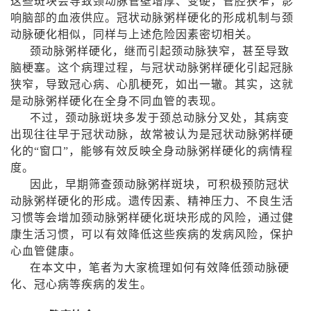
这些斑块会导致颈动脉管壁增厚、变硬，管腔狭窄，影
响脑部的血液供应。冠状动脉粥样硬化的形成机制与颈
动脉硬化相似，同样与上述危险因素密切相关。
颈动脉粥样硬化，继而引起颈动脉狭窄，甚至导致
脑梗塞。这个病理过程，与冠状动脉粥样硬化引起冠脉
狭窄，导致冠心病、心肌梗死，如出一辙。其实，这就
是动脉粥样硬化在全身不同血管的表现。
不过，颈动脉斑块多发于颈总动脉分叉处，其病变
出现往往早于冠状动脉，故常被认为是冠状动脉粥样硬
化的“窗口”，能够有效反映全身动脉粥样硬化的病情程
度。
因此，早期筛查颈动脉粥样斑块，可积极预防冠状
动脉粥样硬化的形成。遗传因素、精神压力、不良生活
习惯等会增加颈动脉粥样硬化斑块形成的风险，通过健
康生活习惯，可以有效降低这些疾病的发病风险，保护
心血管健康。
在本文中，笔者为大家梳理如何有效降低颈动脉硬
化、冠心病等疾病的发生。