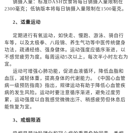
钠摄入量：标准
DASH
饮食将每日钠摄入量限制在
2300
毫克；低钠版本将每日钠摄入量限制在
1500
毫克。
2
、适量运动
定期进行有氧运动，如快走、慢跑、游泳、骑自行
车等，以及太极拳、八段锦、养生气功等中医传统健身
功法，疏通经络、强身健体。运动强度应循序渐进，以
不感觉疲劳为度。每周运动
5
次以上，每次半小时左右为
宜。
运动可增强心肺功能，促进血液循环，降低血脂和
血压，减轻体重，提高身体的代谢能力。《中国心血管
病一级预防指南》指出，规律运动有助于降低心血管疾
病的发生风险。运动时要注意循序渐进，避免过度劳
累，运动强度以自我感觉微微出汗、稍感疲劳但休息后
能恢复为宜。
3
、戒烟限酒