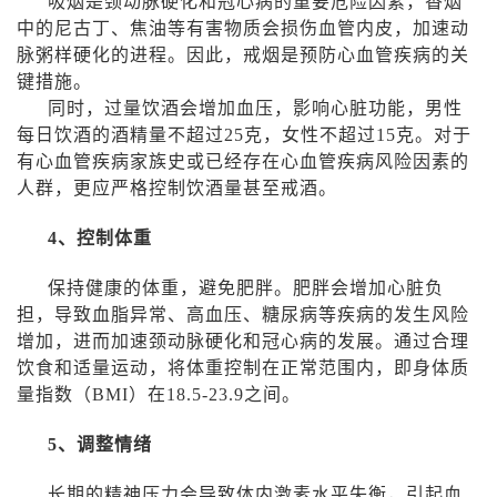
吸烟是颈动脉硬化和冠心病的重要危险因素，香烟
中的尼古丁、焦油等有害物质会损伤血管内皮，加速动
脉粥样硬化的进程。因此，戒烟是预防心血管疾病的关
键措施。
同时，过量饮酒会增加血压，影响心脏功能，男性
每日饮酒的酒精量不超过
25
克，女性不超过
15
克。对于
有心血管疾病家族史或已经存在心血管疾病风险因素的
人群，更应严格控制饮酒量甚至戒酒。
4
、控制体重
保持健康的体重，避免肥胖。肥胖会增加心脏负
担，导致血脂异常、高血压、糖尿病等疾病的发生风险
增加，进而加速颈动脉硬化和冠心病的发展。通过合理
饮食和适量运动，将体重控制在正常范围内，即身体质
量指数（
BMI
）在
18.5-23.9
之间。
5
、调整情绪
长期的精神压力会导致体内激素水平失衡，引起血