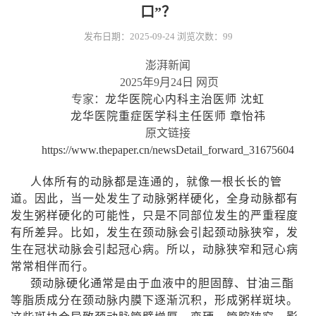
口”？
发布日期：2025-09-24
浏览次数：
99
澎湃新闻
2025
年
9
月
24
日
网页
专家：
龙华医院心内科主治医师 沈虹
龙华医院重症医学科主任医师 章怡祎
原文链接
https://www.thepaper.cn/newsDetail_forward_31675604
人体所有的动脉都是连通的，就像一根长长的管
道。因此，当一处发生了动脉粥样硬化，全身动脉都有
发生粥样硬化的可能性，只是不同部位发生的严重程度
有所差异。比如，发生在颈动脉会引起颈动脉狭窄，发
生在冠状动脉会引起冠心病。所以，动脉狭窄和冠心病
常常相伴而行。
颈动脉硬化通常是由于血液中的胆固醇、甘油三酯
等脂质成分在颈动脉内膜下逐渐沉积，形成粥样斑块。