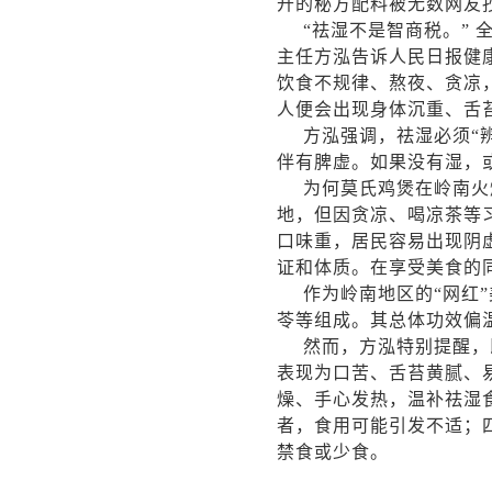
开的秘方配料被无数网友
“祛湿不是智商税。”
主任方泓告诉人民日报健
饮食不规律、熬夜、贪凉
人便会出现身体沉重、舌
方泓强调，祛湿必须“
伴有脾虚。如果没有湿，
为何莫氏鸡煲在岭南火
地，但因贪凉、喝凉茶等
口味重，居民容易出现阴
证和体质。在享受美食的
作为岭南地区的“网红
苓等组成。其总体功效偏
然而，方泓特别提醒，
表现为口苦、舌苔黄腻、
燥、手心发热，温补祛湿
者，食用可能引发不适；
禁食或少食。