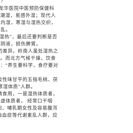
庭？
属龙华医院中医预防保健科
候潮湿，易感外湿；现代人
与内湿，寒湿与湿热交织，
紊乱。
“湿热”，最后还要判断是否
体阴液，损伤脾胃。
的差异。岭南人虽处湿热之
湿。而北方气候干燥，饮食
：“养生要科学，食疗要对
及性味甘平的五指毛桃、茯
寒湿体质”人群。
慎食用，一是湿热体质者，
虚体质者， 经常口干咽
妇、哺乳期女性及容易腹泻
脂血症等代谢紊乱人群，应