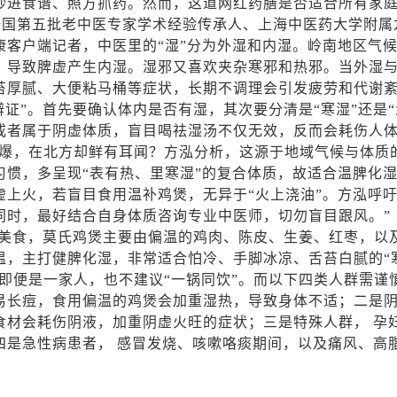
抄进食谱、照方抓药。然而，这道网红药膳是否适合所有家
 全国第五批老中医专家学术经验传承人、上海中医药大学附
康客户端记者，中医里的“湿”分为外湿和内湿。岭南地区气
，导致脾虚产生内湿。湿邪又喜欢夹杂寒邪和热邪。当外湿
苔厚腻、大便粘马桶等症状，长期不调理会引发疲劳和代谢
辨证”。首先要确认体内是否有湿，其次要分清是“寒湿”还是
或者属于阴虚体质，盲目喝祛湿汤不仅无效，反而会耗伤人
爆，在北方却鲜有耳闻？方泓分析，这源于地域气候与体质
习惯，多呈现“表有热、里寒湿”的复合体质，故适合温脾化
虚上火，若盲目食用温补鸡煲，无异于“火上浇油”。方泓呼吁
同时，最好结合自身体质咨询专业中医师，切勿盲目跟风。”
”美食，莫氏鸡煲主要由偏温的鸡肉、陈皮、生姜、红枣，以
温，主打健脾化湿，非常适合怕冷、手脚冰凉、舌苔白腻的“
即便是一家人，也不建议“一锅同饮”。而以下四类人群需谨
易长痘，食用偏温的鸡煲会加重湿热，导致身体不适；二是阴
食材会耗伤阴液，加重阴虚火旺的症状；三是特殊人群， 孕
四是急性病患者， 感冒发烧、咳嗽咯痰期间，以及痛风、高