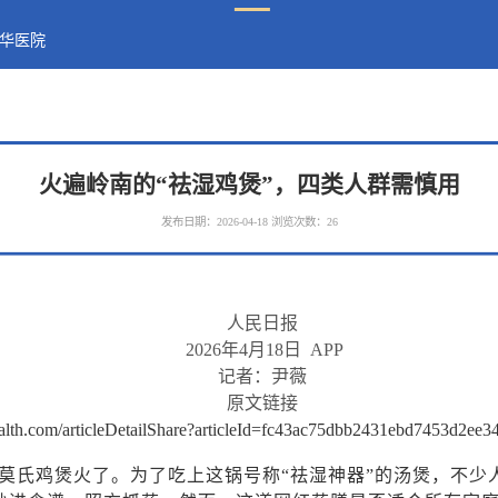
华医院
火遍岭南的“祛湿鸡煲”，四类人群需慎用
发布日期：2026-04-18
浏览次数：
26
人民日报
2026
年
4
月
18
日
APP
记者：尹薇
原文链接
health.com/articleDetailShare?articleId=fc43ac75dbb2431ebd7453d2
莫氏鸡煲火了。为了吃上这锅号称“祛湿神器”的汤煲，不少