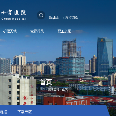
English
|
无障碍浏览
护理天地
党建行风
职工之家
首页
首页
-
健康园地
- 正文
院报
下载专区