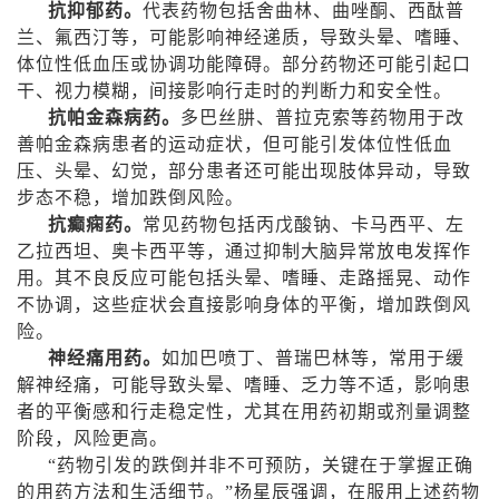
抗抑郁药。
代表药物包括舍曲林、曲唑酮、西酞普
兰、氟西汀等，可能影响神经递质，导致头晕、嗜睡、
体位性低血压或协调功能障碍。部分药物还可能引起口
干、视力模糊，间接影响行走时的判断力和安全性。
抗帕金森病药。
多巴丝肼、普拉克索等药物用于改
善帕金森病患者的运动症状，但可能引发体位性低血
压、头晕、幻觉，部分患者还可能出现肢体异动，导致
步态不稳，增加跌倒风险。
抗癫痫药。
常见药物包括丙戊酸钠、卡马西平、左
乙拉西坦、奥卡西平等，通过抑制大脑异常放电发挥作
用。其不良反应可能包括头晕、嗜睡、走路摇晃、动作
不协调，这些症状会直接影响身体的平衡，增加跌倒风
险。
神经痛用药。
如加巴喷丁、普瑞巴林等，常用于缓
解神经痛，可能导致头晕、嗜睡、乏力等不适，影响患
者的平衡感和行走稳定性，尤其在用药初期或剂量调整
阶段，风险更高。
“药物引发的跌倒并非不可预防，关键在于掌握正确
的用药方法和生活细节。”杨星辰强调，在服用上述药物