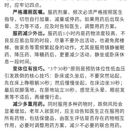
时，应牢记四点。
严格遵照医嘱。
服药剂量、频次必须严格按照医生
指导，切勿自行加量、减量或停药。如果用药后出现头
晕、乏力等不适，应及时告知医生，调整用药方案。
服药减少外出。
服药后
1
小时内是药物浓度较高、不
良反应易出现的时段，尽量不要外出活动，也避免爬楼
梯、做家务等需频繁起身的动作。尤其是服用镇静催眠
药、降压药、降糖药后，更要减少活动，静坐或卧床休
息一段时间。
变体位有技巧。
“
3
个
30
秒”原则是预防体位性低血压
引发跌倒的核心技巧：卧床或久坐后，不要突然站起，
先在床上睁眼躺
30
秒；然后慢慢坐起，在床边坐
30
秒；
最后双脚落地，在原地站立
30
秒，感觉无头晕、眼前发
黑等不适后，再缓慢行走。
减少多重用药。
同时服用多种药物时，跌倒风险会
显著增加。老年人就医时，应主动告知医生正在服用的
所有药物，包括保健品，由医生评估是否存在药物相互
作用，必要时调整用药方案，减少不必要的联合用药。