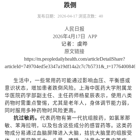
跌倒
发布日期：2026-04-17
浏览次数：
40
人民日报
2026
年
4
月
17
日
APP
记者：虞晔
原文链接
https://m.peopledailyhealth.com/articleDetailShare?
articleId=749704ed5e3347a19df14a2c7c7b5731&_t=17764008462
生活中，一些常用药可能通过影响血压、平衡感或
意识状态，增加患者跌倒风险。上海中医药大学附属龙
华医院药学部副主任、主任药师杨星辰表示，使用八类
药物时需重点警惕，尤其是老年人，身体调节能力弱，
同时服用多种药物时风险更高。
抗过敏药。
代表药物有第一代抗组胺药，如氯苯那
敏、苯海拉明，以及包含这些成分的感冒药等。这类药
物成分易通过血脑屏障进入大脑，拮抗大脑里的组胺受