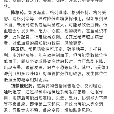
体，从而导致乏力、头晕、嗜睡、注意力不集中等症
状。
降糖药。
如胰岛素、格列吡嗪、格列齐特、格列美
脲、瑞格列奈等，通过降低血糖发挥作用，但如果剂量
不当、未按时进食或运动量过大，可能导致低血糖。低
血糖会引发头晕、乏力、心慌、视物模糊，甚至意识不
清，此时起身、行走极易跌倒。尤其是老年糖尿病患
者，对低血糖的感知能力较弱，风险更高。
降压药。
常见药物有可乐定、硝苯地平、卡托普
利、多沙唑嗪等，能有效控制血压，但可能导致体位性
低血压，即从坐姿或卧姿突然站起时，血压急剧下降，
出现头晕、眼前发黑、站立不稳等症状。其中，α受体阻
滞剂（如多沙唑嗪）对血管扩张作用较强，发生体位性
低血压的概率相对更高。
镇静催眠药。
这类药物包括阿普唑仑、艾司唑仑、
唑吡坦等，通过抑制中枢神经系统发挥镇静、催眠作
用，服药后可能出现嗜睡、头晕、乏力、协调能力下降
等不良反应，即使第二天起床，药效也可能未完全消
退，导致步态不稳、反应变慢，增加跌倒风险。