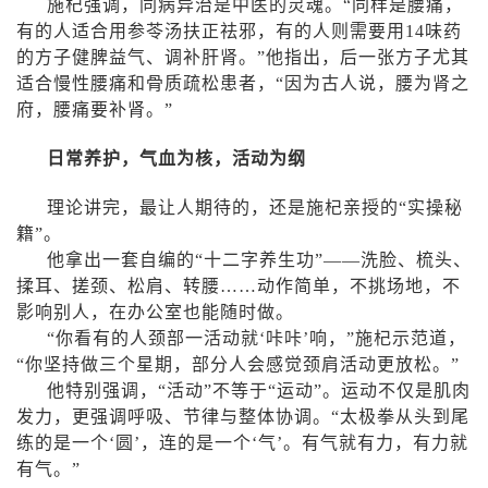
施杞强调，同病异治是中医的灵魂。“同样是腰痛，
有的人适合用参苓汤扶正祛邪，有的人则需要用
14
味药
的方子健脾益气、调补肝肾。”他指出，后一张方子尤其
适合慢性腰痛和骨质疏松患者，“因为古人说，腰为肾之
府，腰痛要补肾。”
日常养护，气血为核，活动为纲
理论讲完，最让人期待的，还是施杞亲授的“实操秘
籍”。
他拿出一套自编的“十二字养生功”——洗脸、梳头、
揉耳、搓颈、松肩、转腰……动作简单，不挑场地，不
影响别人，在办公室也能随时做。
“你看有的人颈部一活动就‘咔咔’响，”施杞示范道，
“你坚持做三个星期，部分人会感觉颈肩活动更放松。”
他特别强调，“活动”不等于“运动”。运动不仅是肌肉
发力，更强调呼吸、节律与整体协调。“太极拳从头到尾
练的是一个‘圆’，连的是一个‘气’。有气就有力，有力就
有气。”