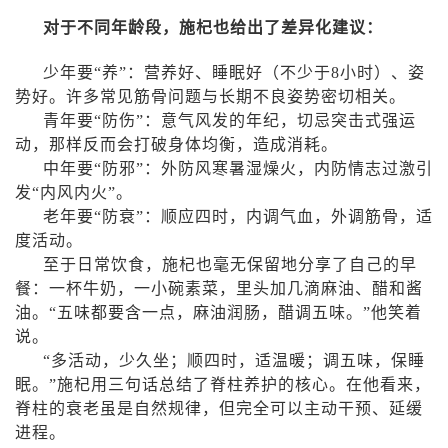
对于不同年龄段，施杞也给出了差异化建议：
少年要“养”：营养好、睡眠好（不少于
8
小时）、姿
势好。许多常见筋骨问题与长期不良姿势密切相关。
青年要“防伤”：意气风发的年纪，切忌突击式强运
动，那样反而会打破身体均衡，造成消耗。
中年要“防邪”：外防风寒暑湿燥火，内防情志过激引
发“内风内火”。
老年要“防衰”：顺应四时，内调气血，外调筋骨，适
度活动。
至于日常饮食，施杞也毫无保留地分享了自己的早
餐：一杯牛奶，一小碗素菜，里头加几滴麻油、醋和酱
油。“五味都要含一点，麻油润肠，醋调五味。”他笑着
说。
“多活动，少久坐；顺四时，适温暖；调五味，保睡
眠。”施杞用三句话总结了脊柱养护的核心。在他看来，
脊柱的衰老虽是自然规律，但完全可以主动干预、延缓
进程。