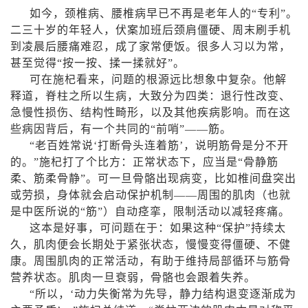
如今，颈椎病、腰椎病早已不再是老年人的“专利”。
二三十岁的年轻人，伏案加班后颈肩僵硬、周末刷手机
到凌晨后腰痛难忍，成了家常便饭。很多人习以为常，
甚至觉得“按一按、揉一揉就好”。
可在施杞看来，问题的根源远比想象中复杂。他解
释道，脊柱之所以生病，大致分为四类：退行性改变、
急慢性损伤、结构性畸形，以及其他疾病影响。而在这
些病因背后，有一个共同的“前哨”——筋。
“老百姓常说‘打断骨头连着筋’，说明筋骨是分不开
的。”施杞打了个比方：正常状态下，应当是“骨静筋
柔、筋柔骨静”。可一旦骨骼出现病变，比如椎间盘突出
或劳损，身体就会启动保护机制——周围的肌肉（也就
是中医所说的“筋”）自动痉挛，限制活动以减轻疼痛。
这本是好事，可问题在于：如果这种“保护”持续太
久，肌肉便会长期处于紧张状态，慢慢变得僵硬、不健
康。周围肌肉的正常活动，有助于维持局部循环与筋骨
营养状态。肌肉一旦衰弱，骨骼也会跟着失养。
“所以，‘动力失衡常为先导，静力结构退变逐渐成为