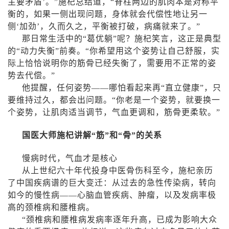
主要矛盾’。”施杞总结道，“脊柱两边的肌肉本是对称平
衡的，如果一侧出现问题，身体就会代偿性地让另一
侧‘加劲’，久而久之，平衡被打破，病痛就来了。”
那日常生活中的“葛优躺”呢？施杞笑言，这正是典型
的“动力失衡”前奏。“你希望用这个姿势让自己舒服，实
际上恰恰说明你的筋骨已经失衡了，需要用不正常的姿
势去代偿。”
他提醒，任何姿势——哪怕看起来再“直立健康”，只
要维持过久，都会出问题。“你老是一个姿势，就要换一
个姿势，让肌肉适当调节，气血更调和，筋骨更柔软。”
国医大师施杞讲解“筋”和“骨”的关系
慢病时代，气血才是核心
从上世纪六十年代投身中医骨伤科至今，施杞亲历
了中国疾病谱的巨大变迁：从过去的急性传染病，转向
如今的慢性病——心脑血管疾病、肿瘤，以及发病率极
高的颈椎病和腰椎病。
“颈椎病和腰椎病发病率逐年升高，已成为影响大众