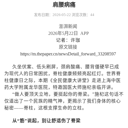
肩腰病痛
发布日期：2026-05-22
浏览次数：
44
澎湃新闻
2026
年
5
月
22
日
APP
记者：许珈
原文链接
https://m.thepaper.cn/newsDetail_forward_33208597
久坐伏案、低头刷屏，颈肩酸痛、腰背僵硬早已成
为现代人的日常困扰，脊柱健康频频亮起红灯。世界脊
柱健康日之际，本期《全民健康大讲堂》走进上海中医
药大学附属龙华医院，特邀国医大师施杞亲临开讲。
“做人要顶天立地，要挺起你的脊梁。”施杞这句话不
仅道出了一个民族的精气神，更揭示了我们身体的核心
秘密——脊柱，这根支撑生命的立柱。
从“筋”说起，别让舒适伤了脊梁