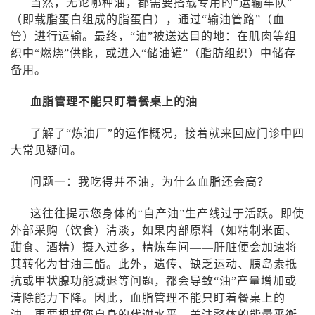
当然，无论哪种油，都需要搭载专用的“运输车队”
（即载脂蛋白组成的脂蛋白），通过“输油管路”（血
管）进行运输。最终，“油”被送达目的地：在肌肉等组
织中“燃烧”供能，或进入“储油罐”（脂肪组织）中储存
备用。
血脂管理不能只盯着餐桌上的油
了解了“炼油厂”的运作概况，接着就来回应门诊中四
大常见疑问。
问题一：我吃得并不油，为什么血脂还会高？
这往往提示您身体的“自产油”生产线过于活跃。即使
外部采购（饮食）清淡，如果内部原料（如精制米面、
甜食、酒精）摄入过多，精炼车间——肝脏便会加速将
其转化为甘油三酯。此外，遗传、缺乏运动、胰岛素抵
抗或甲状腺功能减退等问题，都会导致“油”产量增加或
清除能力下降。因此，血脂管理不能只盯着餐桌上的
油，更要根据您自身的代谢水平，关注整体的能量平衡