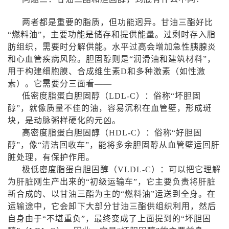
两者都是重要的脂质，但功能迥异。甘油三酯好比
“燃料油”，主要功能是储存和提供能量。过剩时存入脂
肪组织，需要时分解供能。水平过高会增加急性胰腺炎
和心血管疾病风险。胆固醇则是“润滑油和建筑材料”，
用于构建细胞膜、合成维生素
D
和多种激素（如性激
素）。它需要分三面看——
低密度脂蛋白胆固醇（
LDL-C
）：俗称“坏胆固
醇”，就像质量不佳的油，容易沉积在血管壁，形成斑
块，是动脉粥样硬化的元凶。
高密度脂蛋白胆固醇（
HDL-C
）：俗称“好胆固
醇”，像“清洁回收车”，能将多余胆固醇从血管壁运回肝
脏处理，有保护作用。
极低密度脂蛋白胆固醇（
VLDL-C
）：可以把它理解
为肝脏刚生产出来的“初级运输车”，它主要负责将肝脏
新合成的、以甘油三酯为主的“燃料油”运送到全身。在
运输途中，它会卸下大部分甘油三酯供组织利用，然后
自身由于“不堪重负”，最终变成了上面提到的“坏胆固