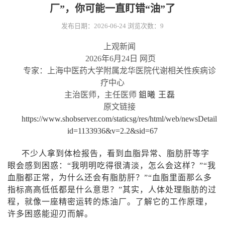
厂”，你可能一直盯错“油”了
发布日期：2026-06-24
浏览次数：
9
上观新闻
2026
年
6
月
24
日
网页
专家：上海中医药大学附属龙华医院代谢相关性疾病诊
疗中心
主治医师，主任医师
鉏曦 王磊
原文链接
https://www.shobserver.com/staticsg/res/html/web/newsDetail.h
id=1133936&v=2.2&sid=67
不少人拿到体检报告，看到血脂异常、脂肪肝等字
眼会感到困惑：“我明明吃得很清淡，怎么会这样？”“我
血脂都正常，为什么还会有脂肪肝？”“血脂里面那么多
指标高高低低都是什么意思？”其实，人体处理脂肪的过
程，就像一座精密运转的炼油厂。了解它的工作原理，
许多困惑能迎刃而解。