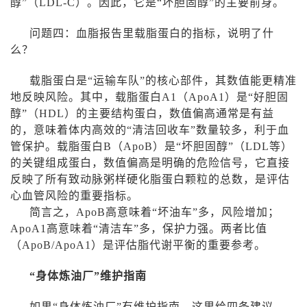
醇”（
LDL-C
）。因此，它是“坏胆固醇”的主要前身。
问题四：血脂报告里载脂蛋白的指标，说明了什
么？
载脂蛋白是“运输车队”的核心部件，其数值能更精准
地反映风险。其中，载脂蛋白
A1
（
ApoA1
）是“好胆固
醇”（
HDL
）的主要结构蛋白，数值偏高通常是有益
的，意味着体内高效的“清洁回收车”数量较多，利于血
管保护。载脂蛋白
B
（
ApoB
）是“坏胆固醇”（
LDL
等）
的关键组成蛋白，数值偏高是明确的危险信号，它直接
反映了所有致动脉粥样硬化脂蛋白颗粒的总数，是评估
心血管风险的重要指标。
简言之，
ApoB
高意味着“坏油车”多，风险增加；
ApoA1
高意味着“清洁车”多，保护力强。两者比值
（
ApoB/ApoA1
）是评估脂代谢平衡的重要参考。
“身体炼油厂”维护指南
如果“身体炼油厂”有维护指南，这里给四条建议——