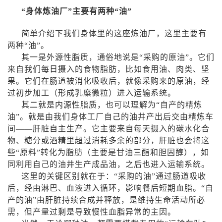
“身体炼油厂”主要有两种“油”
简单介绍下我们身体里的这座炼油厂，这里主要有
两种“油”。
其一是外源性脂质，通俗地说是“采购的原油”。它们
来自我们每日摄入的食物脂肪，比如食用油、肉类、坚
果。它们在肠道被消化吸收后，就像采购来的原油，经
过初步加工（形成乳糜微粒）进入运输系统。
其二就是内源性脂质，也可以理解为“自产的精炼
油”。就是由我们身体工厂自己的油井产出后交由精炼车
间——肝脏自主生产。它主要来自每天摄入的碳水化合
物、糖分或酒精里超过消耗多余的部分，肝脏也会将这
些“原料”转化为脂肪（主要是甘油三酯和胆固醇），如
同利用自己的油井生产成品油，之后也进入运输系统。
这里的关键区别就在于：“采购的油”通过肠道吸收
后，经由淋巴、血液进入循环，影响餐后短期血脂。“自
产的油”由肝脏持续合成并释放，是维持生命活动所必
需，但产量过剩是导致慢性血脂异常的主因。