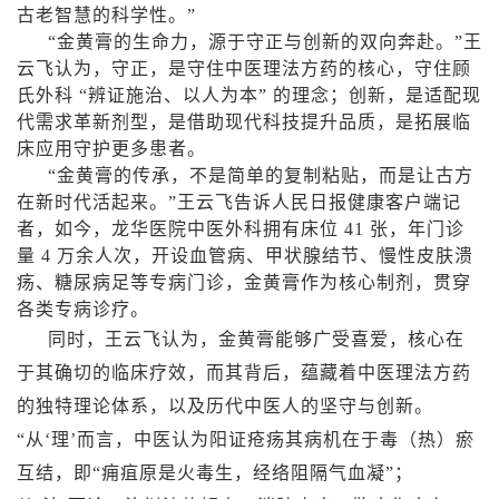
古老智慧的科学性。”
“金黄膏的生命力，源于守正与创新的双向奔赴。”王
云飞认为，守正，是守住中医理法方药的核心，守住顾
氏外科 “辨证施治、以人为本” 的理念；创新，是适配现
代需求革新剂型，是借助现代科技提升品质，是拓展临
床应用守护更多患者。
“金黄膏的传承，不是简单的复制粘贴，而是让古方
在新时代活起来。”王云飞告诉人民日报健康客户端记
者，如今，龙华医院中医外科拥有床位
41
张，年门诊
量
4
万余人次，开设血管病、甲状腺结节、慢性皮肤溃
疡、糖尿病足等专病门诊，金黄膏作为核心制剂，贯穿
各类专病诊疗。
同时，王云飞认为，金黄膏能够广受喜爱，核心在
于其确切的临床疗效，而其背后，蕴藏着中医理法方药
的独特理论体系，以及历代中医人的坚守与创新。
“从‘理’而言，中医认为阳证疮疡其病机在于毒（热）瘀
互结，即“痈疽原是火毒生，经络阻隔气血凝”；