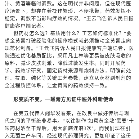
汁、黄酒等临时调敷。这在明代并非问题，但在现代医
疗场景下，却存在着操作繁琐，不便携带，药效发挥不
稳定，调敷不当影响疗效的情况。”王云飞告诉人民日报
健康客户端记者。
但药材怎么选？基质用什么？工艺如何标准化？“要
想金黄膏打破经验化的操作模式就必须推动金黄膏走向
规范化制备。”王云飞告诉人民日报健康客户端记者，医
院通过优化基质配比，采用凡士林等更易被皮肤吸收的
原料，减少皮肤刺激，降低过敏发生率。同时开展药
学、药效学研究，固定药材来源和炮制方法，明确前处
理、提取、纯化等关键工艺参数，建立从药材到制剂的
全过程质控体系，让金黄膏的药效保持一致。
形变质不变，一罐膏方见证中医外科新使命
在第五代传人阙华发看来，在改良中做好传统与现
代之间的平衡绝非易事。“以往制作‘如意黄金散’需要‘十
味药材晒至干燥后，用大驴磨连磨
3
次’，而我们现在引
入无菌生产车间，经过现代药理研究，更加印证了这份