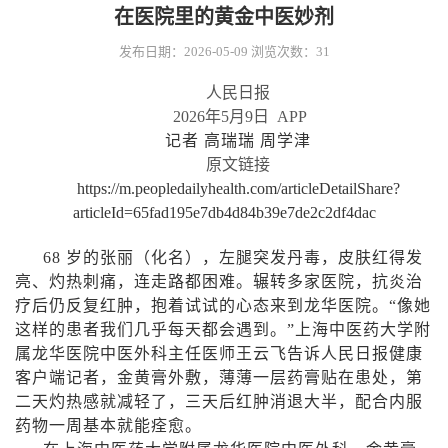
在医院里的黄金中医妙剂
发布日期：2026-05-09
浏览次数：
31
人民日报
2026
年
5
月
9
日
APP
记者 高瑞瑞 周学津
原文链接
https://m.peopledailyhealth.com/articleDetailShare?
articleId=65fad195e7db4d84b39e7de2c2df4dac
68
岁的张丽（化名），左腿突发丹毒，皮肤红得发
亮、灼热刺痛，连走路都困难。辗转多家医院，抗炎治
疗后仍反复红肿，抱着试试的心态来到龙华医院。“像她
这样的患者我们几乎每天都会遇到。”上海中医药大学附
属龙华医院中医外科主任医师王云飞告诉人民日报健康
客户端记者，金黄膏外敷，薄薄一层药膏贴在患处，第
二天灼热感就减轻了，三天后红肿消退大半，配合内服
药物一周基本就能痊愈。