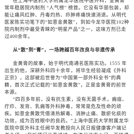
在上海中医药大学附属龙华医院中医外科，金黄膏
常年稳居院内制剂 “人气榜” 榜首。它没有华丽包装，却
能让痛风红肿、丹毒灼热、疖肿疼痛快速消退。从明代
医家陈实功笔下的“如意金黄散”，到如今龙华医院
102
种
院内制剂中最受青睐的“明星产品”之一，这味方剂已走
过
400
余年。
从“散”到“膏”，一场跨越百年改良与非遗传承
金黄膏的故事，始于明代南通名医陈实功。
1555
年
出生的他，深耕外科四十余年，将毕生经验凝成《外科
正宗》，这部被后世誉为“中国第一部外科全书”的典
籍，首次正式记载的“如意金黄散”，正是金黄膏的前世
本源。
“四百多年前，没有抗生素，没有无菌手术，痈疽、
疔疖、发背、乳痈等外科肿毒，常常是危及性命的顽
疾。如意金黄散凭借清热解毒、消肿止痛、散瘀化痰的
功效，成为百姓眼中的良药。”上海中医药大学附属龙华
医院中医外科主任阙华发教授向人民日报健康客户端记