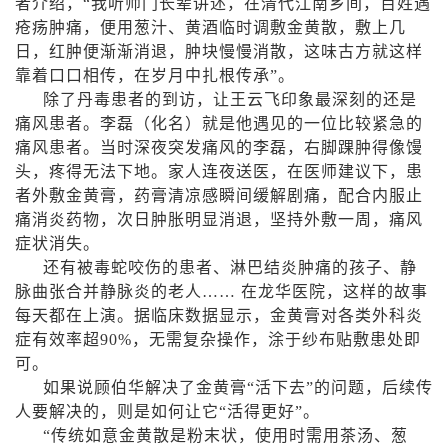
者介绍，“我听师门长辈讲述，在清代江南乡间，百姓遇
疮疡肿痛，便用葱汁、黄酒临时调敷金黄散，敷上几
日，红肿便渐渐消退，肿块慢慢消散，这味古方就这样
靠着口口相传，在岁月中扎根传承”。
除了丹毒患者的到访，让王云飞印象最深刻的还是
痛风患者。李磊（化名）就是他遇见的一位比较紧急的
痛风患者。当时深夜突发痛风的李磊，右脚踝肿得像馒
头，疼得无法下地。家人连夜送医，在医师建议下，患
者外敷金黄膏，药膏清凉感瞬间缓解剧痛，配合内服止
痛消炎药物，次日肿胀明显消退，坚持外敷一周，痛风
症状消失。
还有被毒蛇咬伤的患者、淋巴结炎肿痛的孩子、静
脉曲张合并静脉炎的老人…… 在龙华医院，这样的故事
每天都在上演。据临床数据显示，金黄膏对各类外科炎
症有效率超
90%
，无需复杂操作，涂于纱布贴敷患处即
可。
如果说顾伯华解决了金黄膏“活下去”的问题，后续传
人要解决的，则是如何让它“活得更好”。
“传统如意金黄散是粉末状，使用时需用茶汤、葱