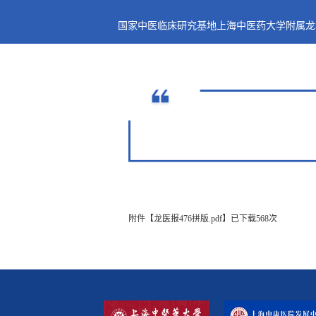
国家中医临床研究基地上海中医药大学附属龙
附件【
龙医报476拼版.pdf
】已下载
568
次