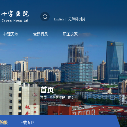
English
|
无障碍浏览
护理天地
党建行风
职工之家
首页
首页
-
龙华医院报
- 正文
院报
下载专区