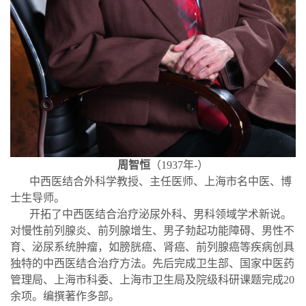
周智恒
（
1937
年
-
）
中西医结合外科学教授、主任医师、上海市名中医、博
士生导师。
开拓了中西医结合治疗泌尿外科、男科领域学术新说。
对慢性前列腺炎、前列腺增生、男子勃起功能障碍、男性不
育、泌尿系统肿瘤，如膀胱癌、肾癌、前列腺癌等疾病创具
独特的中西医结合治疗方法。先后完成卫生部、国家中医药
管理局、上海市科委、上海市卫生局及院级科研课题完成
20
余项。编撰著作多部。