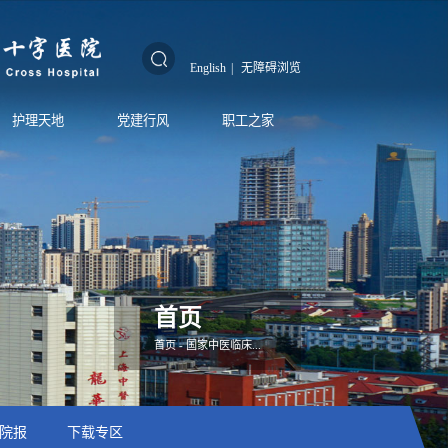
English
|
无障碍浏览
护理天地
党建行风
职工之家
首页
首页
-
国家中医临床...
院报
下载专区