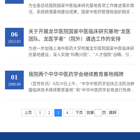
为全面总结我院国家中医临床研究基地各项工作推进落实情
况，系统梳理基地建设成果，国家中医药管理局组织相关专
家，于2015年12月16日对我院承担的基地建设任务进行督
导。 督导专家组由国家中医药管理局科技司曹洪欣司...
关于开展龙华医院国家中医临床研究基地“龙医
06
团队、龙医学者”（院外）遴选工作的安排
2012-03
为进一步加强上海中医药大学附属龙华医院国家中医临床研
究基地建设，深入实施“科教兴院”、“人才强院”战略，引进
一批具有国际、国内领先水平的学科带头人，形成一批优秀
创新团队，全面提升医院科技发展水平。上海...
我院两个中华中医药学会继续教育基地揭牌
01
（宣传处讯）8月29日上午，“中华中医药学会扶正法防治肿
2009-09
瘤临床技术继续教育基地” 和“中华中医药学会骨退行性病变
防治技术继续教育基地”揭牌仪式在我院举行。中华中医药
学会秘书长李俊德，学会继续教育部主任王奕...
上页
1
2
3
4
下页
到第
页
跳转