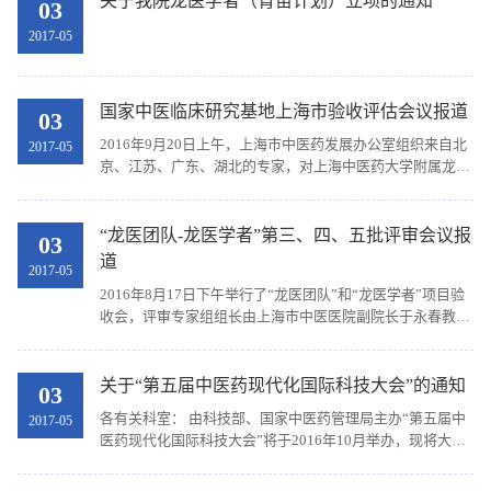
关于我院龙医学者（育苗计划）立项的通知
03
2017-05
国家中医临床研究基地上海市验收评估会议报道
03
2016年9月20日上午，上海市中医药发展办公室组织来自北
2017-05
京、江苏、广东、湖北的专家，对上海中医药大学附属龙华
医院承担的国家中医临床研究基地建设项目进行验收自评
估，上海市中医药发展办公室张怀琼副主任主持会议，...
“龙医团队-龙医学者”第三、四、五批评审会议报
03
道
2017-05
2016年8月17日下午举行了“龙医团队”和“龙医学者”项目验
收会，评审专家组组长由上海市中医医院副院长于永春教授
担任，同济医院科技处处长龚朱教授、上海市第六人民医院
宓轶群教授、复旦大学刘宝教授、上海市胸科医...
关于“第五届中医药现代化国际科技大会”的通知
03
各有关科室： 由科技部、国家中医药管理局主办“第五届中
2017-05
医药现代化国际科技大会”将于2016年10月举办，现将大会
通知（第一轮）和第八分会场、第十一分会场方案及征文要
求发给你们，请按照征文主题和要求，尽快组织安...