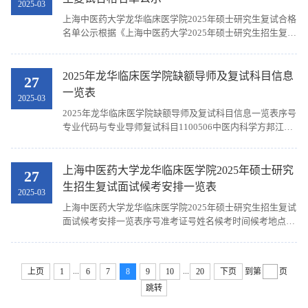
2025-03
科学刘光伟专业学位18105800医学技术刘维薇专业学位1
上海中医药大学龙华临床医学院2025年硕士研究生复试合格
名单公示根据《上海中医药大学2025年硕士研究生招生复试
工作办法》及《上海中医药大学龙华临床医学院2025年硕士
研究生招生复试工作办法》的工作要求，经复试，现将复试
合格名单（第一批）予以公示（按专业，同一专业按考生编
2025年龙华临床医学院缺额导师及复试科目信息
27
号排序）。专业代码专业名称考生编号姓名100506中医内科
一览表
2025-03
学102685120500015刘孟芸100506中医内科学
2025年龙华临床医学院缺额导师及复试科目信息一览表序号
102685312900494姚骏骐100506中医内科学
专业代码与专业导师复试科目1100506中医内科学方邦江中
102685312900501徐俪雯100506中医内科学
医内科学2100506中医内科学马子风中医内科学3100506中
102685411101082张萌菡100506中医内科学
医内科学王琳中医内科学4100506中医内科学肖定洪中医内
102685411501103陈凯100506中医内科学
科学5100506中医内科学杨丽丽中医内科学6100506中医内
上海中医药大学龙华临床医学院2025年硕士研究
102685413701151何依瞳100506中医内科学
27
科学朱丽华中医内科学7100506中医内科学祝利民中医内科
102685413701152苏一墉100506中医内科学
生招生复试面试候考安排一览表
2025-03
学8100507中医外科学陈磊中医外科学9100507中医外科学
102685511901356唐丽莎100506中医内科学
上海中医药大学龙华临床医学院2025年硕士研究生招生复试
杨剑锋中医外科学10100508中医骨伤科学徐浩中医骨伤科
102685650601483王舒白100508中医骨伤科学
面试候考安排一览表序号准考证号姓名候考时间候考地点
学11100508中医骨伤科学姚敏中医骨伤科学12100511中医
102685312900504赵辰禹100508中医骨伤科学
1102685112600007宋佳旺3月28日上午7:30龙华医院12号楼
五官科学苏晶中医眼科学13100512针灸推拿学陈跃来针灸
102685350100883余佳玲100508中医骨伤科学
2楼（上海市徐汇区宛平南路725号）2102685120500015刘
学14100512针灸推拿学尹平针灸学15100601中西医结合基
102685413701153丁慧100508中医骨伤科学
孟芸3102685124100017王慧潺4102685124100018陈思怡
础戴薇薇分子生物学16100601中西医结合基础贾立军分子
102685440701243丁臻100508中医骨伤科学1...
...
...
上页
1
6
7
8
9
10
20
下页
到第
页
5102685124100019闻昱6102685124100021周宁静
生物学17100601中西医结合基础李翠分子生物学18100601
跳转
7102685124100024蔡濛8102685130400036牛奇越
中西医结合基础李立辉分子生物学19100601中西医结合基
9102685141700092李晓玥10102685150100106米佳慧
础刘维薇分子生物学20100601中西医结合基础杨旭光分子