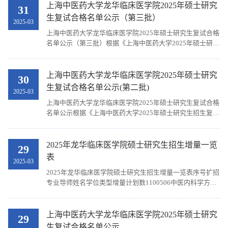
学朱丽华中医内科学15100506中医内科学祝利民中医内科
上海中医药大学龙华临床医学院2025年硕士研究
103935215702093韦欣100508中医骨伤科学
31
学16100506中医内科学姜怡中医内科学17100506中医内科
104125105701309李好100511中医五官科学
生复试合格名单公示（第三批）
2025-03
学张莉中医内科学1上海中医药大学深圳医院8100507中医
105725202501149程继冉105701中医内科学
上海中医药大学龙华临床医学院2025年硕士研究生复试合格
外科学陈磊中医外科学19100507中医外科学杨剑锋中医外
106335105700516熊若男105704中医妇科学
名单公示（第三批）根据《上海中医药大学2025年硕士研究
科学110100507中医外科学吴春宇中医外科学111100507中
100265000002886贾梅105704中医妇科学
生招生复试工作办法》及《上海中医药大学龙华临床医学院
医外科学刘胜中医外科学1上海中医药大学深圳医院
106335105700297郭滢105705中医儿科学
2025年硕士研究生招生复试工作办法》的工作要求，经复
12100508中医骨伤科学徐浩中医骨伤科学113100508中医骨
105415431100355肖淼1....
试，现将复试合格名单（第三批）予以公示（同一专业按考
上海中医药大学龙华临床医学院2025年硕士研究
伤科学姚敏中医骨伤科学114100508中医骨伤科学唐德志中
30
生编号排序）。专业代码专业名称考生编号姓名105701中医
医骨伤科学115100508中医骨伤科学舒冰中医骨伤科学
生复试合格名单公示(第二批)
2025-03
内科学102685124100018陈思怡1.公示时间为2025年3月31
116100511中医五官科学苏晶中医眼科学117100512针灸推
上海中医药大学龙华临床医学院2025年硕士研究生复试合格
日16：55时至2025年4月1日16：55时（24小时）...
拿学陈跃来针灸学118100512针灸推拿学尹平针灸学
名单公示根据《上海中医药大学2025年硕士研究生招生复试
119100601中西医结合基础戴薇薇分子生物学120100601中
工作办法》及《上海中医药大学龙华临床医学院2025年硕士
西医结合...
研究生招生复试工作办法》的工作要求，经复试，现将复试
合格名单（第二批）予以公示（同一专业按考生编号排
2025年龙华临床医学院硕士研究生招生增量一览
29
序）。专业代码专业名称考生编号姓名100506中医内科学
表
2025-03
102685321500614史宁兰100800中药学102685312900455
2025年龙华临床医学院硕士研究生招生增量一览表序号扩招
唐昭辉105701中医内科学102685370100965邹思源105702
专业导师姓名学位类型增量计划数1100506中医内科学方邦
中医外科学102685500601311邵江渝1....
江学术学位12100507中医外科学吴春宇学术学位13100508
中医骨伤科学唐德志学术学位14100601中西医结合基础张
占霞学术学位15100602中西医结合临床张宇燕学术学位
上海中医药大学龙华临床医学院2025年硕士研究
29
16100602中西医结合临床宋海燕学术学位17105701中医内
生复试合格名单公示