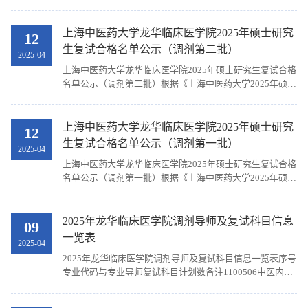
学刘胜中医外科学1上海中医药大学深圳医院2100512针灸
推拿学陈跃来针灸学13100601中西医结合基础戴薇薇分子
生物学14100601中西医结合基础李翠分子生物学15100601
上海中医药大学龙华临床医学院2025年硕士研究
12
中西医结合基础刘维薇分子生物学16100601中西医结合基
生复试合格名单公示（调剂第二批）
2025-04
础杨旭光分子生物学17100800中药学陈文连药学28100800
上海中医药大学龙华临床医学院2025年硕士研究生复试合格
中药学张岩药学19100800中药学韩向晖中药药理学
名单公示（调剂第二批）根据《上海中医药大学2025年硕士
110100800中药学周文君中药药理学111105600中药杨铭中
研究生招生复试工作办法》及《上海中医药大学龙华临床医
药药理学112105800医学技术王武影像诊断学113105800医
学院2025年硕士研究生招生复试工作办法》的工作要求，经
学技术银浩强影像诊断学114105800医学技术赵秋枫影像诊
复试，现将复试合格名单（调剂第二批）予以公示（同一专
​上海中医药大学龙华临床医学院2025年硕士研究
断学1...
12
业按考生编号排序）。专业代码专业名称考生编号姓名备注
生复试合格名单公示（调剂第一批）
2025-04
100506中医内科学100265000002067毕云天100506中医内
上海中医药大学龙华临床医学院2025年硕士研究生复试合格
科学102685130900046周巧100506中医内科学
名单公示（调剂第一批）根据《上海中医药大学2025年硕士
102685312900226杨珺伊100506中医内科学
研究生招生复试工作办法》及《上海中医药大学龙华临床医
102685371101036王永恒100506中医内科学
学院2025年硕士研究生招生复试工作办法》的工作要求，经
102685513801366田敏100506中医内科学
复试，现将复试合格名单（调剂第一批）予以公示（同一专
2025年龙华临床医学院调剂导师及复试科目信息
104125105701193钟娟娟上海中医药大学深圳医院100506
09
业按考生编号排序）。专业代码专业名称考生编号姓名
中医内科学104715657011317张新洁100506中医内科学
一览表
2025-04
100507中医外科学102685153300123段婧婧100507中医外
106335105700588邱泽昕100512针灸推拿学
2025年龙华临床医学院调剂导师及复试科目信息一览表序号
科学102685342200824苌光泽100507中医外科学
106335105700845张玥100601中西医结合基础
专业代码与专业导师复试科目计划数备注1100506中医内科
102685411101081张弛100508中医骨伤科学
100265000000767苗浩然100601中西医结合基础
学方邦江中医内科学22100506中医内科学王琳中医内科学
100635000100931杨春晓100508中医骨伤科学
100265000001574王璟100601中西医结合基础
13100506中医内科学肖定洪中医内科学14100506中医内科
102685312900251刘明怡100508中医骨伤科学
100265000002529李欣蓉100601中西医结合基...