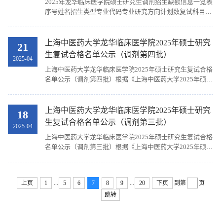
2025年龙华临床医学院硕士研究生调剂招生缺额信息一览表
学845025441130705任雯铱100602中西医结合临床
序号姓名招生类型专业代码专业研究方向计划数复试科目1
100265000001413吴雨桐公示时间为2025年4月24日15:...
杨佳学术型100506中医内科学肺癌中西医结合临床与基础研
究1中医内科学2党延启学术型100602中西医结合临床代谢
性疾病的机制及中医药防治1中西医结合临床3董昌盛学术型
上海中医药大学龙华临床医学院2025年硕士研究
21
100506中医内科学中医药防治恶性肿瘤的转化研究1中医内
生复试合格名单公示（调剂第四批）
2025-04
科学4任亚娟专业型105800医学技术超声新技术在中医药领
上海中医药大学龙华临床医学院2025年硕士研究生复试合格
域中的应用研究1影像诊断学（超声）5银浩强专业型
名单公示（调剂第四批）根据《上海中医药大学2025年硕士
105800医学技术03超声诊断基础及临床研究1影像诊断学
研究生招生复试工作办法》及《上海中医药大学龙华临床医
（...
学院2025年硕士研究生招生复试工作办法》的工作要求，经
复试，现将复试合格名单（调剂第四批）予以公示（同一专
上海中医药大学龙华临床医学院2025年硕士研究
18
业按考生编号排序）。专业代码专业名称考生编号姓名
生复试合格名单公示（调剂第三批）
2025-04
100800中药学102685346900849曹紫颜100800中药学
上海中医药大学龙华临床医学院2025年硕士研究生复试合格
103695210001595白卓雅1.公示时间为2025年4月21日18:...
名单公示（调剂第三批）根据《上海中医药大学2025年硕士
研究生招生复试工作办法》及《上海中医药大学龙华临床医
学院2025年硕士研究生招生复试工作办法》的工作要求，经
复试，现将复试合格名单（调剂第三批）予以公示（同一专
...
...
上页
1
5
6
7
8
9
20
下页
到第
页
业按考生编号排序）。专业代码专业名称考生编号姓名
跳转
100507中医外科学105725202504884郑淇方100512针灸推
拿学100635000100932张倩100601中西医结合基础
103155210002658潘桧明100601中西医结合基础