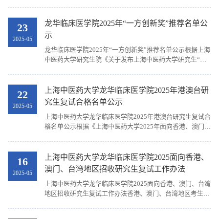
生选拔机制，充分和规范发挥导师在博士生招生中的主导作
用，吸引和选拔更多优秀创新人才，提高博士研究生培养质
量，根据《上海中医药大学2025年博士考核工作方案》的通
龙华临床医学院2025年“一方创新奖”推荐名单公
23
知，特制定上海中医药大学龙华临床医学院2025年博士考核
示
2025-05
工作方案。一、选拔原则坚持公开、公平、公正，“择优录
龙华临床医学院2025年“一方创新奖”推荐名单公示根据上海
取、保证质量、宁缺毋滥”选拔原则。注重考核申请者的道
中医药大学研究生院《关于发布上海中医药大学研究生“一
德品质、...
方创新奖”申报工作的通知》和推荐名额相关要求，采取学
生自主申报，学院对申请人材料审核，最终确定龙华临床医
学院2025年“一方创新奖”推荐名单，公示如下：序号学号专
上海中医药大学龙华临床医学院2025年港澳台研
22
业名称姓名类别112023068中医内科学许异川博士
究生复试合格名单公示
2025-05
212023099中西医结合临床王春旭博士312022077中医五官
上海中医药大学龙华临床医学院2025年港澳台研究生复试合
科学张舒燕博士412022052中西医结合临床常鑫迪博士
格名单公示根据《上海中医药大学2025年面向香港、澳门、
522022224中医妇科学李玄灵硕士612024074中医妇科学林
台湾地区招收研究生复试工作办法》的工作要求，经复试，
志恒博士722022196中医内科学邬家璇硕士812024111中医
现将复试合格名单予以公示（按专业，同一专业代码按考生
骨伤科学邵渝博博士912022080中西医结合临床吕顺一博士
编号排序）。专业代码专业名称考生编号姓名100506中医内
上海中医药大学龙华临床医学院2025面向香港、
1072022028中医内科学储奥娇硕士1122023209中医内科学
16
科学102682025020002苏依琳100507中医外科学
硕周丽娜硕士1222022190中医内科学程诗雨硕士
澳门、台湾地区招收研究生复试工作办法
2025-05
102682025020003陈昌仁100507中医外科学
1312023086中医骨伤科学方仪德博士1422020421中西医结
上海中医药大学龙华临床医学院2025面向香港、澳门、台湾
102682025020004何嘉萍100512针灸推拿学
合康复学阮铭博士1512022044中医内科学吴霖光缙博士
地区招收研究生复试工作办法香港、澳门、台湾地区考生：
102682025020006许婷滋105707针灸推拿学
1622020208中医骨伤科学徐天浩博士1712023076中医外科
根据《关于做好2025年面向港澳台地区研究生招生工作的通
102682025010001张琼文公示时间为 ...
学张雁...
知》（教学司〔2025〕3号）等文件精神，为确保我校2025