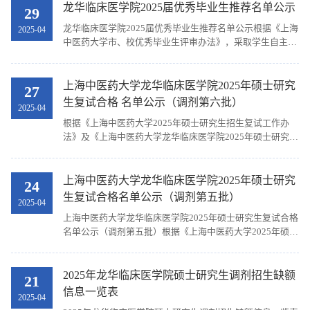
年面向香港、澳门、台湾地区招收研究生考试及录取工作顺
龙华临床医学院2025届优秀毕业生推荐名单公示
29
利完成，现制定《上海中医药大学2025年面向香港、澳门、
龙华临床医学院2025届优秀毕业生推荐名单公示根据《上海
2025-04
台湾地区招收研究生复试工作办法》，具体内容如下：一、
中医药大学市、校优秀毕业生评审办法》，采取学生自主申
指导思想和工作原则研究生招生是国家选拔高层次专门人才
报，学院对申请人材料审核，经龙华临床医学院优秀毕业生
的重要途径，...
评议小组评议，最终确定龙华临床医学院2025届优秀毕业生
推荐名单，公示如下：序号学号类别姓名评定类别名额类型
上海中医药大学龙华临床医学院2025年硕士研究
27
112022069博士生李学飞市优毕分配名额212022072博士生
生复试合格 名单公示（调剂第六批）
2025-04
朱文浩市优毕分配名额312022075博士生林光耀市优毕分配
根据《上海中医药大学2025年硕士研究生招生复试工作办
名额412022077博士生张舒燕市优毕分配名额522022196硕
法》及《上海中医药大学龙华临床医学院2025年硕士研究生
士生邬家璇市优毕分配名额622022224硕士生李玄灵市优毕
招生复试工作办法》的工作要求，经复试，现将复试合格名
分配名额722022233硕士生续嗣钰市优毕分配名额
单（调剂第六批）予以公示（同一专业按考生编号排序）。
872022002硕士生张辰市优毕分配名额972022035硕士生龚
专业代码专业名称考生编号姓名105800医学技术
上海中医药大学龙华临床医学院2025年硕士研究
悦市优毕分配名额102017811028硕士生刘漪漪市优毕分配
24
101835217314436姜玉净105800医学技术
名额112018401020本科生褚世杰市优毕分配名额
生复试合格名单公示（调剂第五批）
2025-04
104395370403930王婧如公示时间为2025年4月27日16:00
122018491034本科生周宏宇市优毕分配名额132020811060
上海中医药大学龙华临床医学院2025年硕士研究生复试合格
时至2025年4月28日16:00时（24小时）。若有异议，请在
本科生周厚乐市优毕分配名额1412021049博士生李春琳校
名单公示（调剂第五批）根据《上海中医药大学2025年硕士
公示期内进行反映，联系电话（...
优毕分配名额1512022045博士生钱佳南校优毕分配名额
研究生招生复试工作办法》及《上海中医药大学龙华临床医
16120...
学院2025年硕士研究生招生复试工作办法》的工作要求，经
复试，现将复试合格名单（调剂第五批）予以公示（同一专
2025年龙华临床医学院硕士研究生调剂招生缺额
21
业按考生编号排序）。专业代码专业名称考生编号姓名
信息一览表
2025-04
100506中医内科学100265000001807徐萍100506中医内科