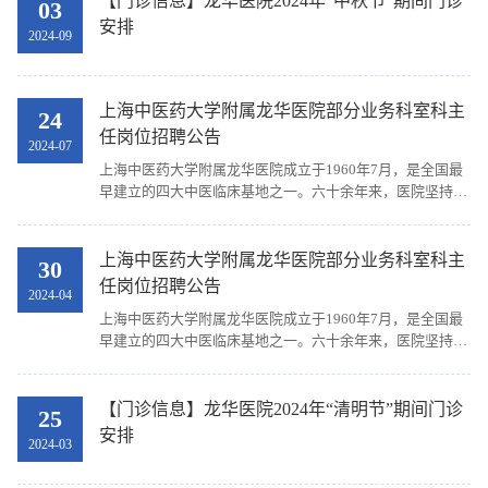
【门诊信息】龙华医院2024年“中秋节”期间门诊
03
安排
2024-09
上海中医药大学附属龙华医院部分业务科室科主
24
任岗位招聘公告
2024-07
上海中医药大学附属龙华医院成立于1960年7月，是全国最
早建立的四大中医临床基地之一。六十余年来，医院坚持中
医为主的办院方向，走名医、名科、名院、名药之路，已成
为集医疗、教学、科研为一体，中医特色鲜明和中医优势突
出的全国示范中医医院、上海市三级甲等医院、上海市文明
上海中医药大学附属龙华医院部分业务科室科主
30
单位“十五连冠”、全国文明单位、首批国家中医临床研究基
任岗位招聘公告
2024-04
地、全国首批住院医师规范化培训示范基地，2021年度全国
上海中医药大学附属龙华医院成立于1960年7月，是全国最
三级中医医院绩效考核中位列全国中医综合类医院第一。...
早建立的四大中医临床基地之一。六十余年来，医院坚持中
医为主的办院方向，走名医、名科、名院、名药之路，已成
为集医疗、教学、科研为一体，中医特色鲜明和中医优势突
出的全国示范中医医院、上海市三级甲等医院、上海市文明
【门诊信息】龙华医院2024年“清明节”期间门诊
25
单位“十五连冠”、全国文明单位、首批国家中医临床研究基
安排
2024-03
地、全国首批住院医师规范化培训示范基地，2021年度全国
三级中医医院绩效考核中位列全国中医综合类医院第一。...